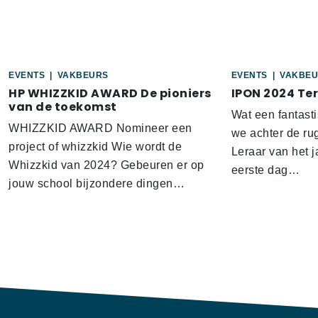
EVENTS
|
VAKBEURS
EVENTS
|
VAKBE
HP WHIZZKID AWARD De pioniers
IPON 2024 Te
van de toekomst
Wat een fantas
WHIZZKID AWARD Nomineer een
we achter de ru
project of whizzkid Wie wordt de
Leraar van het j
Whizzkid van 2024? Gebeuren er op
eerste dag…
jouw school bijzondere dingen…