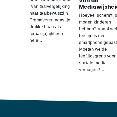
van de
Mediawijshei
Van taalvergelijking
naar taalbewustzijn
Hoeveel schermtij
Promoveren naast je
mogen kinderen
drukke baan als
hebben? Vanaf we
leraar (b)lijkt een
leeftijd is een
hele…
smartphone gepas
Moeten we de
leeftijdsgrens voor
sociale media
verhogen?…