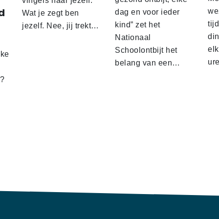
vingers naar jezelf.
d
wez
dag en voor ieder
Wat je zegt ben
tij
kind” zet het
jezelf. Nee, jij trekt…
d
din
Nationaal
el
Schoolontbijt het
lke
ur
belang van een…
t?