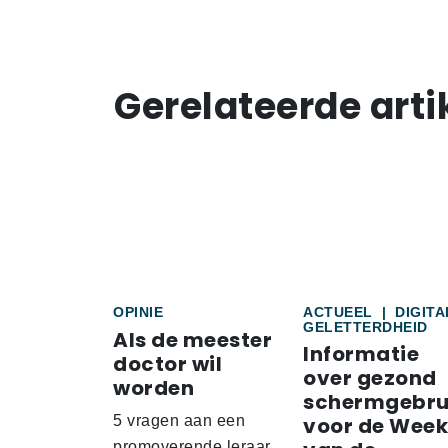
Gerelateerde arti
OPINIE
ACTUEEL
|
DIGITA
GELETTERDHEID
Als de meester
Informatie
doctor wil
over gezond
worden
schermgebru
5 vragen aan een
voor de Week
promoverende leraar