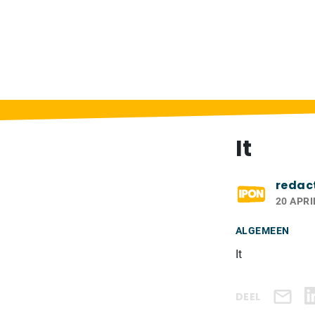
Home
>
Berichten
>
It
It
redac
20 APRI
ALGEMEEN
It
DEEL