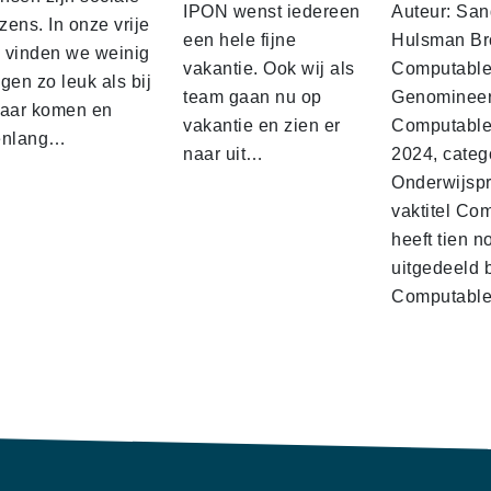
IPON wenst iedereen
Auteur: San
ens. In onze vrije
een hele fijne
Hulsman Br
d vinden we weinig
vakantie. Ook wij als
Computabl
gen zo leuk als bij
team gaan nu op
Genominee
kaar komen en
vakantie en zien er
Computable
enlang…
naar uit…
2024, categ
Onderwijspro
vaktitel Co
heeft tien n
uitgedeeld 
Computabl