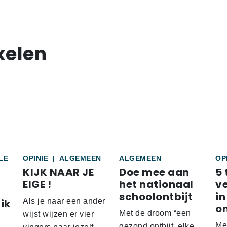
kelen
LE
OPINIE
|
ALGEMEEN
ALGEMEEN
OP
KIJK NAAR JE
Doe mee aan
5 
EIGE !
het nationaal
v
schoolontbijt
in
ik
Als je naar een ander
o
Met de droom “een
wijst wijzen er vier
Me
gezond ontbijt, elke