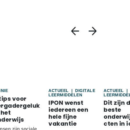
INIE
ACTUEEL
|
DIGITALE
ACTUEEL
|
LEERMIDDELEN
LEERMIDDE
tips voor
IPON wenst
Dit zijn 
ergadergeluk
iedereen een
beste
 het
hele fijne
onderwi
nderwijs
vakantie
cten in i
nsen zijn sociale