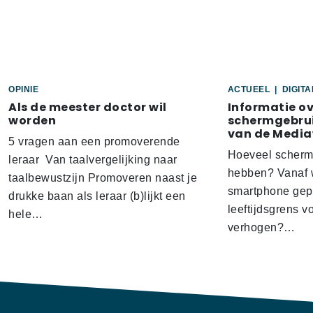
OPINIE
ACTUEEL
|
DIGIT
Als de meester doctor wil
Informatie o
worden
schermgebrui
van de Media
5 vragen aan een promoverende
Hoeveel scherm
leraar Van taalvergelijking naar
hebben? Vanaf w
taalbewustzijn Promoveren naast je
smartphone gep
drukke baan als leraar (b)lijkt een
leeftijdsgrens v
hele…
verhogen?…