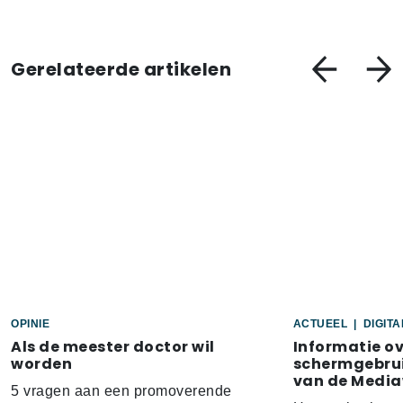
Gerelateerde artikelen
OPINIE
ACTUEEL
|
DIGIT
Als de meester doctor wil
Informatie o
worden
schermgebrui
van de Media
5 vragen aan een promoverende