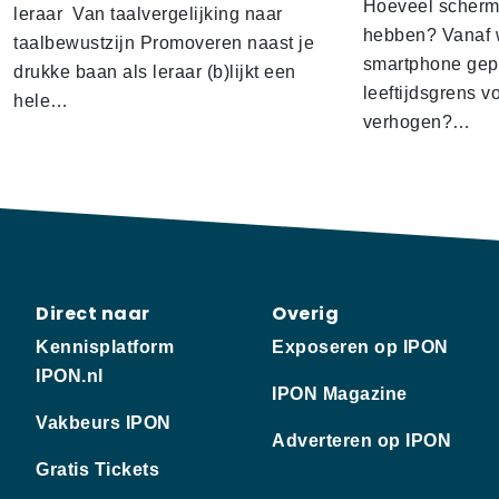
Hoeveel scherm
leraar Van taalvergelijking naar
hebben? Vanaf w
taalbewustzijn Promoveren naast je
smartphone gep
drukke baan als leraar (b)lijkt een
leeftijdsgrens v
hele…
verhogen?…
Direct naar
Overig
Kennisplatform
Exposeren op IPON
IPON.nl
IPON Magazine
Vakbeurs IPON
Adverteren op IPON
Gratis Tickets