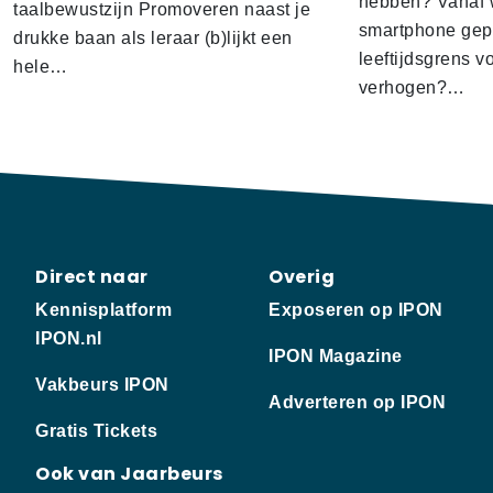
hebben? Vanaf w
taalbewustzijn Promoveren naast je
smartphone gep
drukke baan als leraar (b)lijkt een
leeftijdsgrens v
hele…
verhogen?…
Direct naar
Overig
Kennisplatform
Exposeren op IPON
IPON.nl
IPON Magazine
Vakbeurs IPON
Adverteren op IPON
Gratis Tickets
Ook van Jaarbeurs