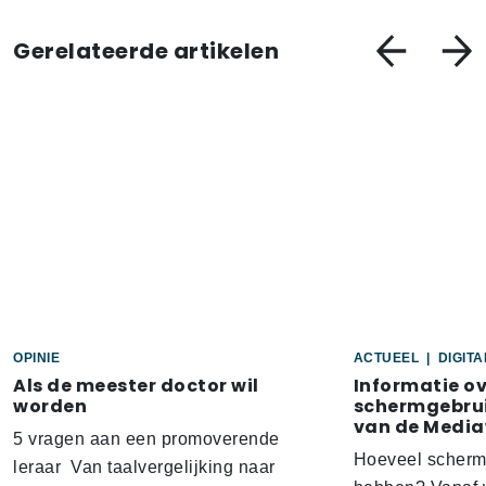
Gerelateerde artikelen
OPINIE
ACTUEEL
|
DIGIT
Als de meester doctor wil
Informatie o
worden
schermgebrui
van de Media
5 vragen aan een promoverende
Hoeveel scherm
leraar Van taalvergelijking naar