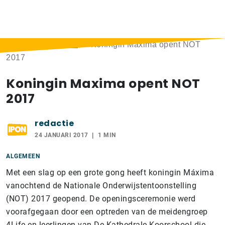
Home
>
Berichten
>
Koningin Maxima opent NOT
2017
Koningin Maxima opent NOT
2017
redactie
24 JANUARI 2017
1 MIN
ALGEMEEN
Met een slag op een grote gong heeft koningin Máxima
vanochtend de Nationale Onderwijstentoonstelling
(NOT) 2017 geopend. De openingsceremonie werd
voorafgegaan door een optreden van de meidengroep
4Life en leerlingen van De Kathedrale Koorschool die