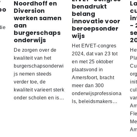
r
Noordhoff en
L
benadrukt
bo
Diversion
cu
belang
werken samen
i
innovatie voor
aan
- 
beroepsonder
die
burgerschaps
s
wijs
onderwijs
2
i
Het EfVET-congres
De zorgen over de
He
2024, dat van 23 tot
kwaliteit van het
Pl
en met 25 oktober
burgerschapsonderwi
Cu
plaatsvond in
js nemen steeds
org
Amersfoort, bracht
verder toe, de
ini
meer dan 300
kwaliteit varieert sterk
cu
onderwijsprofessiona
onder scholen en is…
va
ls, beleidsmakers…
Am
Fl
Me
Am