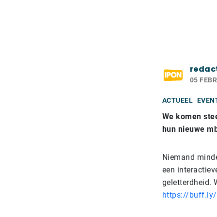
redac
05 FEBR
ACTUEEL
EVEN
We komen steed
hun nieuwe m
Niemand minde
een interactiev
geletterdheid. W
https://buff.l