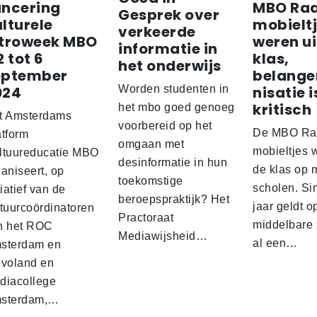
ancering
MBO Raa
Gesprek over
lturele
mobielt
verkeerde
ntroweek MBO
weren ui
informatie in
2 tot 6
klas,
het onderwijs
eptember
belange
024
Worden studenten in
nisatie i
kritisch
het mbo goed genoeg
t Amsterdams
voorbereid op het
De MBO Raa
atform
omgaan met
mobieltjes 
ltuureducatie MBO
desinformatie in hun
de klas op 
aniseert, op
toekomstige
scholen. Sin
tiatief van de
beroepspraktijk? Het
jaar geldt o
ltuurcoördinatoren
Practoraat
middelbare
n het ROC
Mediawijsheid…
al een…
sterdam en
evoland en
diacollege
sterdam,…