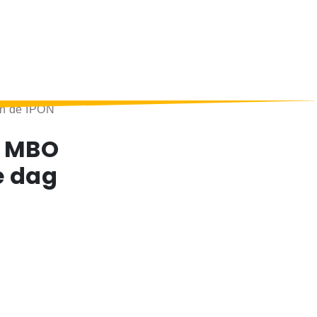
an de IPON
t MBO
e dag