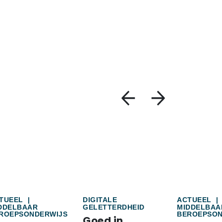
TUEEL
|
DIGITALE
ACTUEEL
|
DDELBAAR
GELETTERDHEID
MIDDELBAA
ROEPSONDERWIJS
BEROEPSON
Goed in