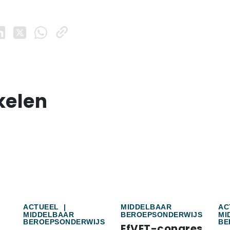
kelen
ACTUEEL
|
MIDDELBAAR
AC
MIDDELBAAR
BEROEPSONDERWIJS
MI
BEROEPSONDERWIJS
BE
EfVET-congres