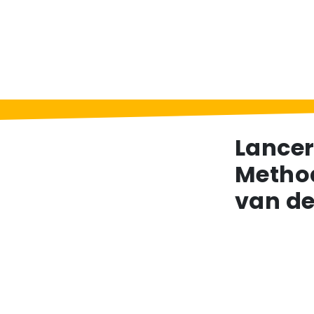
Home
>
Berichten
>
Lancering van de ni
Lancer
Method
van de