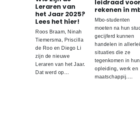
leidraad voo
Leraren van
rekenen in m
het Jaar 2025?
Lees het hier!
Mbo-studenten
moeten na hun stu
Roos Braam, Ninah
gecijferd kunnen
Tiemersma, Priscilla
handelen in allerle
de Roo en Diego Li
situaties die ze
zijn de nieuwe
tegenkomen in hun
Leraren van het Jaar.
opleiding, werk en
Dat werd op…
maatschappij.…