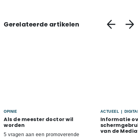
Gerelateerde artikelen
OPINIE
ACTUEEL
|
DIGIT
Als de meester doctor wil
Informatie o
worden
schermgebrui
van de Media
5 vragen aan een promoverende