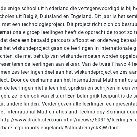
de enige school uit Nederland die vertegenwoordigd is bij h
scholen uit België, Duitsland en Engeland. Dit jaar is het sem
d met een technologieproject. Dit project richt zich op best
ternationale groep leerlingen heeft de opdracht de robot zo t
dat deze een bepaald parcours afloopt en onderweg bepaal
ns het wiskundeproject gaan de leerlingen in internationale 
chten, die met behulp van wiskunde moeten worden opgelos
resenteren de leerlingen aan elkaar. Van de twaalf havo 4 le
nemen zes leerlingen deel aan het wiskundeproject en zes aa
ject. Door de deelname aan het International Mathematics
de leerlingen niet alleen het spreken en schrijven in een v
ngen; ze leren ook van elkaar! Een belangrijk leerpunt is de
uit andere landen. Verder geven alle leerlingen een presenta
Het International Mathematics and Technology Seminar duur
 http://www.drachtstercourant.nl/nieuws/50916/leerlingen-c
rbare-lego-robots-engeland/#sthash.RnyskXjW.dpuf