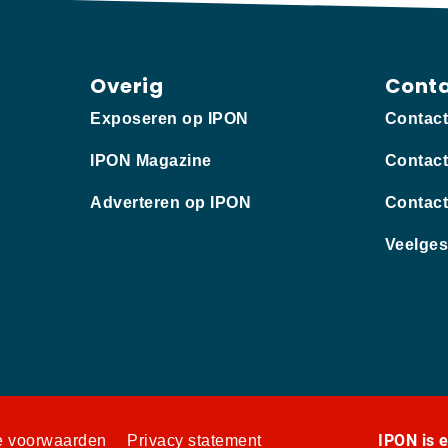
Overig
Cont
Exposeren op IPON
Contac
IPON Magazine
Contact
Adverteren op IPON
Contact
Veelges
IPON is 
 voorwaarden
Privacy statement