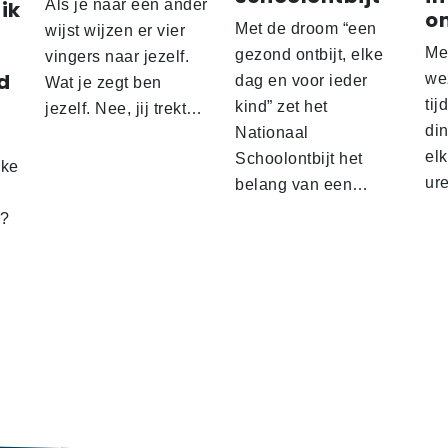
ik
Als je naar een ander
o
Met de droom “een
wijst wijzen er vier
Me
gezond ontbijt, elke
vingers naar jezelf.
d
wez
dag en voor ieder
Wat je zegt ben
tij
kind” zet het
jezelf. Nee, jij trekt…
d
din
Nationaal
el
Schoolontbijt het
lke
ur
belang van een…
t?