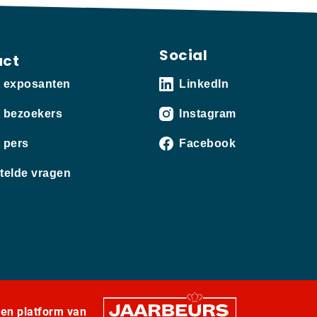
Social
act
t exposanten
LinkedIn
 bezoekers
Instagram
 pers
Facebook
telde vragen
een platform van