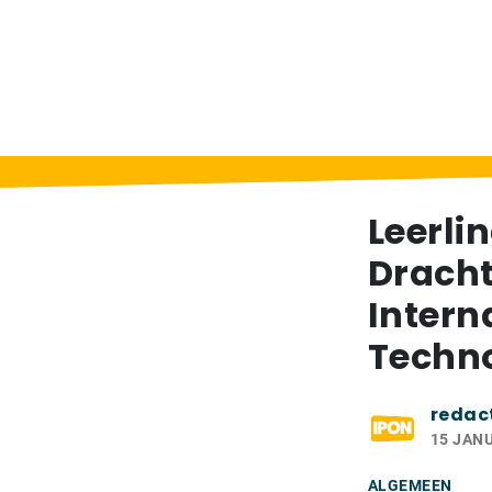
Home
>
Berichten
>
Leerlingen van CSG L
Leerli
Drach
Intern
Techn
redac
15 JANU
ALGEMEEN