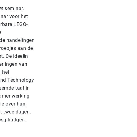
et seminar.
inar voor het
uurbare LEGO-
e
de handelingen
groepjes aan de
t. De ideeën
erlingen van
n het
 and Technology
reemde taal in
 samenwerking
tie over hun
t twee dagen.
sg-liudger-