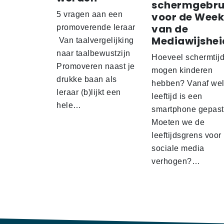
schermgebru
5 vragen aan een
voor de Week
van de
promoverende leraar
Mediawijshei
Van taalvergelijking
naar taalbewustzijn
Hoeveel schermtij
Promoveren naast je
mogen kinderen
drukke baan als
hebben? Vanaf we
leraar (b)lijkt een
leeftijd is een
hele…
smartphone gepas
Moeten we de
leeftijdsgrens voor
sociale media
verhogen?…