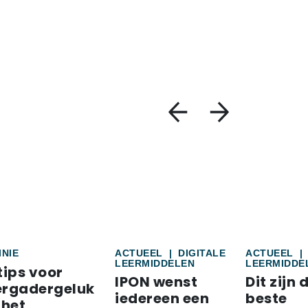
INIE
ACTUEEL
|
DIGITALE
ACTUEEL
|
LEERMIDDELEN
LEERMIDDE
tips voor
IPON wenst
Dit zijn 
ergadergeluk
iedereen een
beste
 het