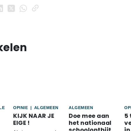
kelen
LE
OPINIE
|
ALGEMEEN
ALGEMEEN
OP
KIJK NAAR JE
Doe mee aan
5 
EIGE !
het nationaal
v
schoolontbijt
in