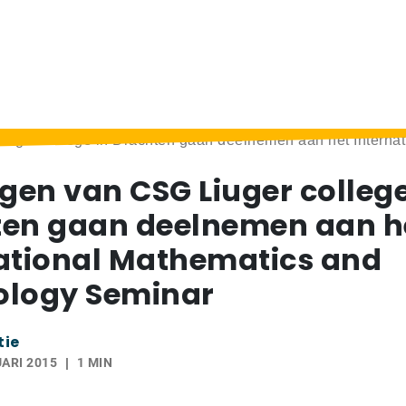
iuger college in Drachten gaan deelnemen aan het Interna
ngen van CSG Liuger college
ten gaan deelnemen aan h
ational Mathematics and
ology Seminar
tie
ARI 2015
1 MIN