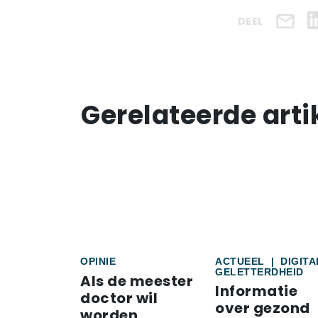
DEEL
Gerelateerde arti
OPINIE
ACTUEEL
|
DIGITA
GELETTERDHEID
Als de meester
Informatie
doctor wil
over gezond
worden