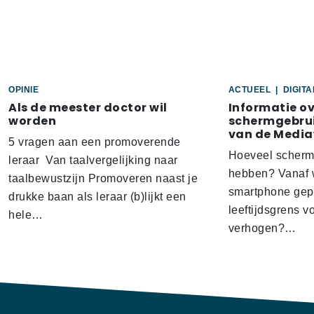
OPINIE
ACTUEEL
|
DIGIT
Als de meester doctor wil
Informatie o
worden
schermgebrui
van de Media
5 vragen aan een promoverende
Hoeveel scherm
leraar Van taalvergelijking naar
hebben? Vanaf w
taalbewustzijn Promoveren naast je
smartphone gep
drukke baan als leraar (b)lijkt een
leeftijdsgrens v
hele…
verhogen?…