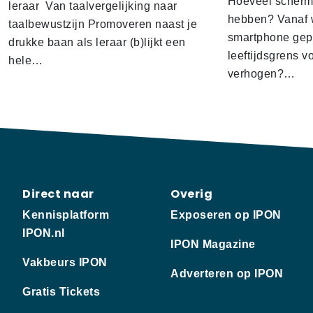
Hoeveel scherm
leraar Van taalvergelijking naar
hebben? Vanaf w
taalbewustzijn Promoveren naast je
smartphone gep
drukke baan als leraar (b)lijkt een
leeftijdsgrens v
hele…
verhogen?…
Direct naar
Overig
Kennisplatform
Exposeren op IPON
IPON.nl
IPON Magazine
Vakbeurs IPON
Adverteren op IPON
Gratis Tickets