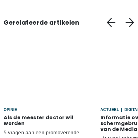
Gerelateerde artikelen
OPINIE
ACTUEEL
|
DIGIT
Als de meester doctor wil
Informatie o
worden
schermgebrui
van de Media
5 vragen aan een promoverende