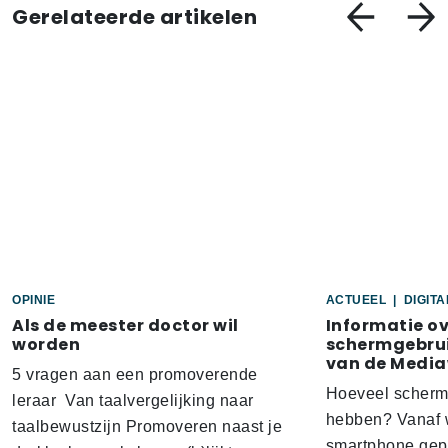
Gerelateerde artikelen
OPINIE
ACTUEEL
|
DIGIT
Als de meester doctor wil
Informatie o
worden
schermgebrui
van de Media
5 vragen aan een promoverende
Hoeveel scherm
leraar Van taalvergelijking naar
hebben? Vanaf w
taalbewustzijn Promoveren naast je
smartphone gep