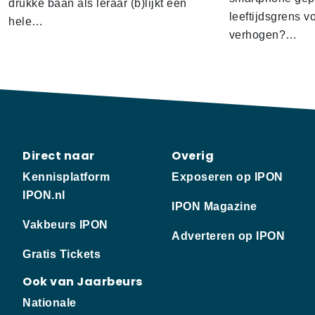
drukke baan als leraar (b)lijkt een
leeftijdsgrens v
hele…
verhogen?…
Direct naar
Overig
Kennisplatform
Exposeren op IPON
IPON.nl
IPON Magazine
Vakbeurs IPON
Adverteren op IPON
Gratis Tickets
Ook van Jaarbeurs
Nationale