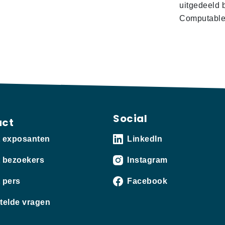
uitgedeeld 
Computabl
Social
act
t exposanten
LinkedIn
 bezoekers
Instagram
 pers
Facebook
telde vragen