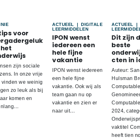
INIE
ACTUEEL
|
DIGITALE
ACTUEEL
|
LEERMIDDELEN
LEERMIDDE
tips voor
IPON wenst
Dit zijn 
ergadergeluk
iedereen een
beste
 het
hele fijne
onderwi
nderwijs
vakantie
cten in i
nsen zijn sociale
IPON wenst iedereen
Auteur: San
ens. In onze vrije
een hele fijne
Hulsman Br
d vinden we weinig
vakantie. Ook wij als
Computabl
gen zo leuk als bij
team gaan nu op
Genominee
kaar komen en
vakantie en zien er
Computable
enlang…
naar uit…
2024, categ
Onderwijspro
vaktitel Co
heeft tien n