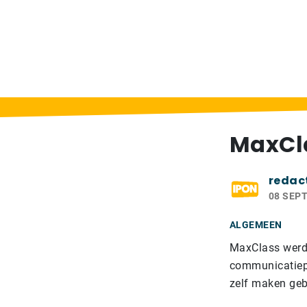
Home
>
Berichten
>
MaxClass toch niet me
MaxCla
redac
08 SEP
ALGEMEEN
MaxClass werd e
communicatiepl
zelf maken geb