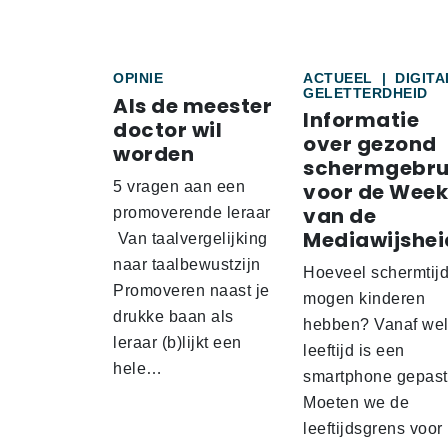
OPINIE
ACTUEEL
|
DIGITA
GELETTERDHEID
Als de meester
Informatie
doctor wil
over gezond
worden
schermgebru
5 vragen aan een
voor de Week
van de
promoverende leraar
Mediawijshei
Van taalvergelijking
naar taalbewustzijn
Hoeveel schermtij
Promoveren naast je
mogen kinderen
drukke baan als
hebben? Vanaf we
leraar (b)lijkt een
leeftijd is een
hele…
smartphone gepas
Moeten we de
leeftijdsgrens voor