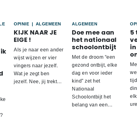
LE
OPINIE
|
ALGEMEEN
ALGEMEEN
OP
KIJK NAAR JE
Doe mee aan
5 
EIGE !
het nationaal
v
schoolontbijt
in
ik
Als je naar een ander
o
Met de droom “een
wijst wijzen er vier
Me
gezond ontbijt, elke
vingers naar jezelf.
d
wez
dag en voor ieder
Wat je zegt ben
tij
kind” zet het
jezelf. Nee, jij trekt…
d
din
Nationaal
el
Schoolontbijt het
lke
ur
belang van een…
t?