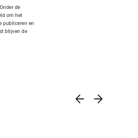
 Onder de
eld om het
te publiceren en
t blijven de