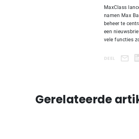
MaxClass lancee
namen Max Basi
beheer te centr
een nieuwsbrief
vele functies z
DEEL
Gerelateerde arti