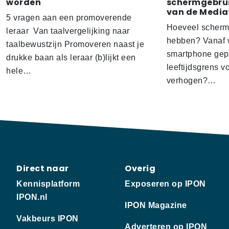
worden
schermgebrui
van de Media
5 vragen aan een promoverende
Hoeveel scherm
leraar Van taalvergelijking naar
hebben? Vanaf w
taalbewustzijn Promoveren naast je
smartphone gep
drukke baan als leraar (b)lijkt een
leeftijdsgrens v
hele…
verhogen?…
Direct naar
Overig
Kennisplatform
Exposeren op IPON
IPON.nl
IPON Magazine
Vakbeurs IPON
Adverteren op IPON