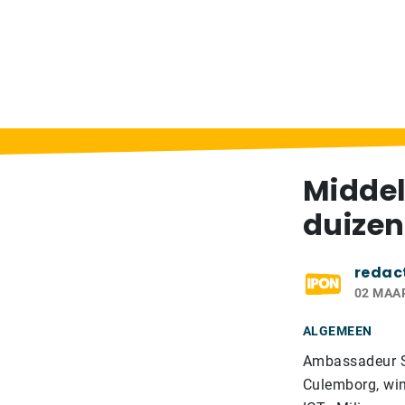
Home
>
Berichten
>
Middelbare scholieren
Middel
duizen
redac
02 MAA
ALGEMEEN
Ambassadeur Sa
Culemborg, win