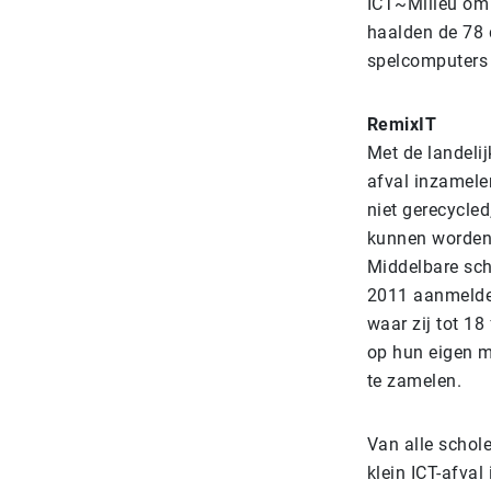
ICT~Milieu om m
haalden de 78 
spelcomputers o
RemixIT
Met de landeli
afval inzamele
niet gerecycled
kunnen worden
Middelbare sch
2011 aanmelden
waar zij tot 18
op hun eigen m
te zamelen.
Van alle schol
klein ICT-afval