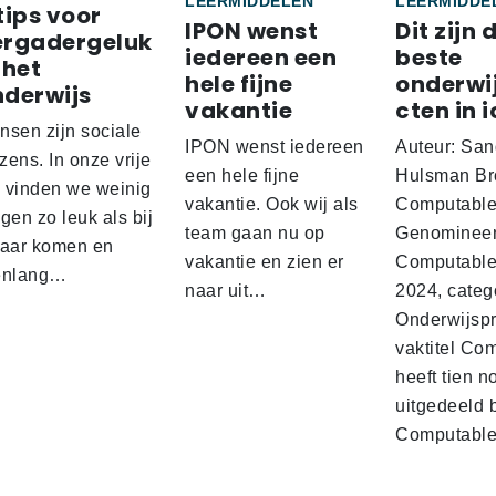
LEERMIDDELEN
LEERMIDDE
tips voor
IPON wenst
Dit zijn 
ergadergeluk
iedereen een
beste
 het
hele fijne
onderwi
nderwijs
vakantie
cten in i
nsen zijn sociale
IPON wenst iedereen
Auteur: San
ens. In onze vrije
een hele fijne
Hulsman Br
d vinden we weinig
vakantie. Ook wij als
Computabl
gen zo leuk als bij
team gaan nu op
Genominee
kaar komen en
vakantie en zien er
Computable
enlang…
naar uit…
2024, categ
Onderwijspro
vaktitel Co
heeft tien n
uitgedeeld 
Computabl