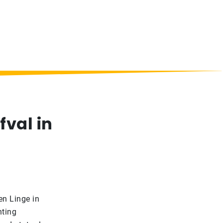
fval in
en Linge in
hting