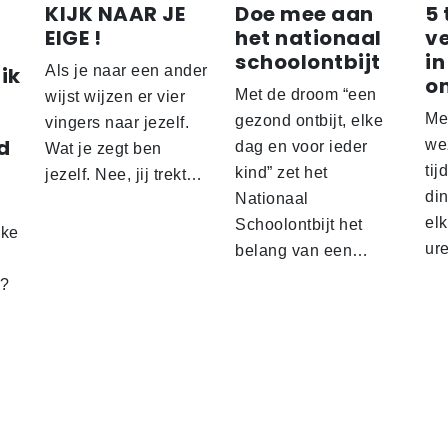
KIJK NAAR JE
Doe mee aan
5 
EIGE !
het nationaal
v
schoolontbijt
in
ik
Als je naar een ander
o
Met de droom “een
wijst wijzen er vier
Me
gezond ontbijt, elke
vingers naar jezelf.
d
wez
dag en voor ieder
Wat je zegt ben
tij
kind” zet het
jezelf. Nee, jij trekt…
d
din
Nationaal
el
Schoolontbijt het
lke
ur
belang van een…
t?