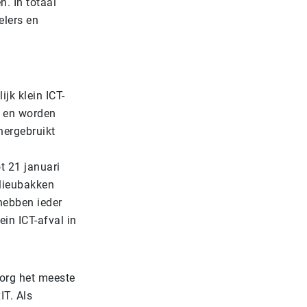
n. In totaal
lers en
jk klein ICT-
t en worden
 hergebruikt
t 21 januari
ilieubakken
 hebben ieder
in ICT-afval in
borg het meeste
IT. Als