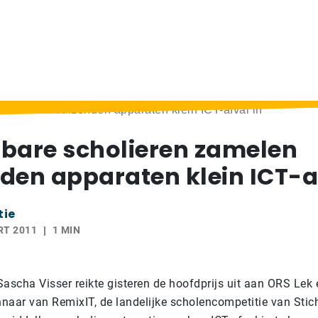
 zamelen duizenden apparaten klein ICT-afval in
bare scholieren zamelen
den apparaten klein ICT-a
tie
RT 2011
1 MIN
scha Visser reikte gisteren de hoofdprijs uit aan ORS Lek 
naar van RemixIT, de landelijke scholencompetitie van Stic