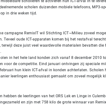
iddelbare scholieren te activeren hun ICT-afval in te levere
deelnemende scholen duizenden mobiele telefoons, MP3-spe
p in drie weken tijd.
jke campagne RemixIT wil Stichting ICT~Milieu zoveel mogeli
n. Teveel oude ICT-apparaten komen bij het restafval terech
, terwijl deze juist veel waardevolle materialen bevatten die
.
olen in het hele land konden zich vanaf 8 december 2010 to
 voor de competitie. Eind januari ontvingen zij speciale m
 februari hun klein ICT-afval in konden achterlaten. Scholen
anier leerlingen enthousiast gemaakt om zoveel mogelijk kle
en hebben de leerlingen van het ORS Lek en Linge in Culem
 ingezameld en zijn met 758 kilo de grote winnaar van Remix