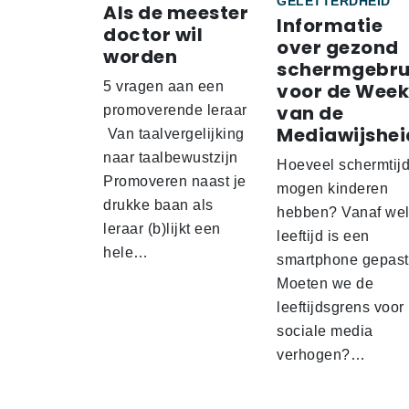
GELETTERDHEID
Als de meester
Informatie
doctor wil
over gezond
worden
schermgebru
5 vragen aan een
voor de Week
van de
promoverende leraar
Mediawijshei
Van taalvergelijking
naar taalbewustzijn
Hoeveel schermtij
Promoveren naast je
mogen kinderen
drukke baan als
hebben? Vanaf we
leraar (b)lijkt een
leeftijd is een
hele…
smartphone gepas
Moeten we de
leeftijdsgrens voor
sociale media
verhogen?…