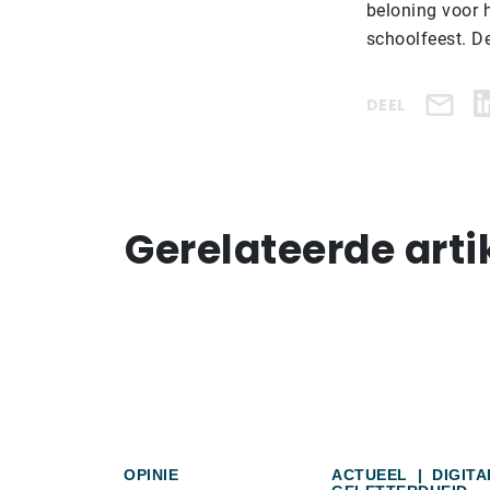
beloning voor h
schoolfeest. De
DEEL
Gerelateerde arti
OPINIE
ACTUEEL
|
DIGITA