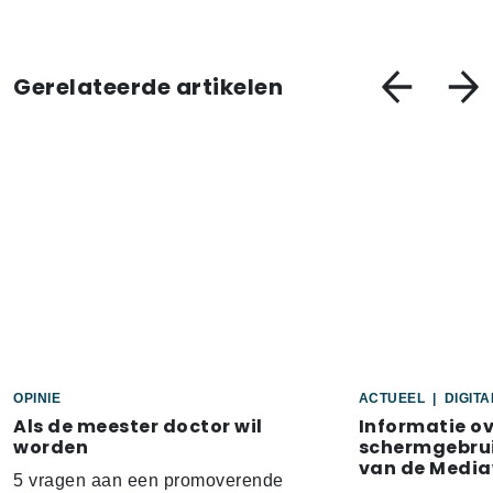
Gerelateerde artikelen
OPINIE
ACTUEEL
|
DIGIT
Als de meester doctor wil
Informatie o
worden
schermgebrui
van de Media
5 vragen aan een promoverende