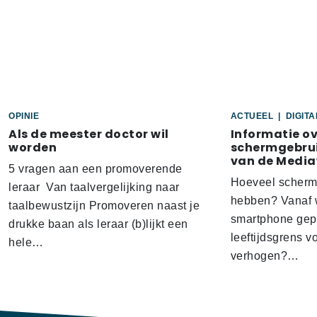
OPINIE
ACTUEEL
|
DIGIT
Als de meester doctor wil
Informatie o
worden
schermgebrui
van de Media
5 vragen aan een promoverende
Hoeveel scherm
leraar Van taalvergelijking naar
hebben? Vanaf w
taalbewustzijn Promoveren naast je
smartphone gep
drukke baan als leraar (b)lijkt een
leeftijdsgrens v
hele…
verhogen?…