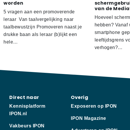
worden
schermgebrui
van de Media
5 vragen aan een promoverende
Hoeveel scherm
leraar Van taalvergelijking naar
hebben? Vanaf w
taalbewustzijn Promoveren naast je
smartphone gep
drukke baan als leraar (b)lijkt een
leeftijdsgrens v
hele…
verhogen?…
Direct naar
Overig
Kennisplatform
Exposeren op IPON
IPON.nl
IPON Magazine
Vakbeurs IPON