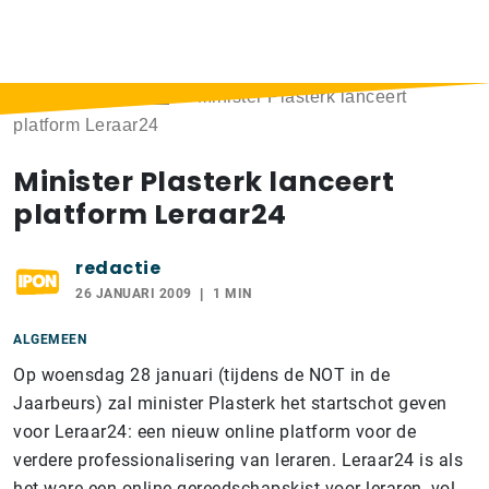
Home
>
Berichten
>
Minister Plasterk lanceert
platform Leraar24
Minister Plasterk lanceert
platform Leraar24
redactie
26 JANUARI 2009
1 MIN
ALGEMEEN
Op woensdag 28 januari (tijdens de NOT in de
Jaarbeurs) zal minister Plasterk het startschot geven
voor Leraar24: een nieuw online platform voor de
verdere professionalisering van leraren. Leraar24 is als
het ware een online gereedschapskist voor leraren, vol