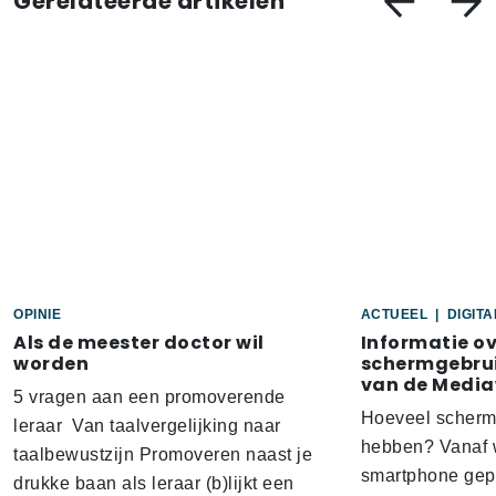
Gerelateerde artikelen
OPINIE
ACTUEEL
|
DIGIT
Als de meester doctor wil
Informatie o
worden
schermgebrui
van de Media
5 vragen aan een promoverende
Hoeveel scherm
leraar Van taalvergelijking naar
hebben? Vanaf w
taalbewustzijn Promoveren naast je
smartphone gep
drukke baan als leraar (b)lijkt een