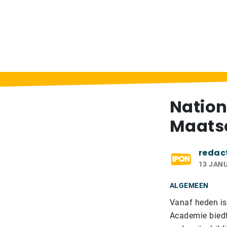
Home
>
Berichten
>
Nationale Academie V
Nation
Maatsc
redac
13 JANU
ALGEMEEN
Vanaf heden is
Academie biedt