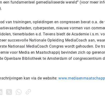
n een fundamenteel gemedialiseerde wereld” (voor meer inf
).
od van trainingen, opleidingen en congressen bevat o.a. de
matievaardigheden, cyberpesten, nieuwe vormen van commerc
 idolen, tienerbladen e.d. Tevens biedt de Academie i.s.m. 
 zeer succesvolle Nationale Opleiding MediaCoach aan, waa
 eerste Nationaal MediaCoach Congres wordt gehouden. De tr
demie voor Media en Maatschappij bevinden zich op geren
 de Openbare Bibliotheek te Amsterdam of congrescentrum d
nschrijvingen kan via de website:
www.mediaenmaatschappi