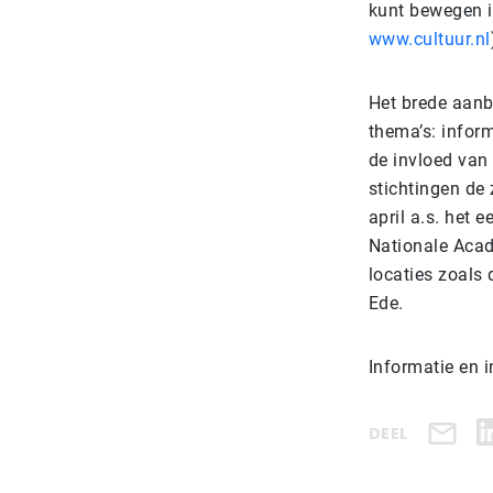
kunt bewegen i
www.cultuur.nl
Het brede aanb
thema’s: infor
de invloed van
stichtingen de
april a.s. het
Nationale Aca
locaties zoals
Ede.
Informatie en i
DEEL