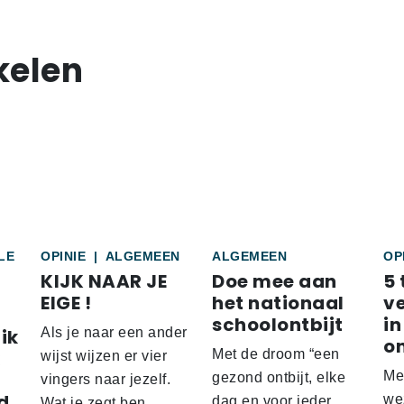
kelen
LE
OPINIE
|
ALGEMEEN
ALGEMEEN
OP
KIJK NAAR JE
Doe mee aan
5 
EIGE !
het nationaal
v
schoolontbijt
in
ik
Als je naar een ander
o
Met de droom “een
wijst wijzen er vier
Me
gezond ontbijt, elke
vingers naar jezelf.
d
wez
dag en voor ieder
Wat je zegt ben