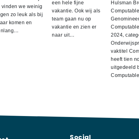
een hele fijne
Hulsman Br
d vinden we weinig
vakantie. Ook wij als
Computabl
gen zo leuk als bij
team gaan nu op
Genominee
kaar komen en
vakantie en zien er
Computable
enlang…
naar uit…
2024, categ
Onderwijspro
vaktitel Co
heeft tien n
uitgedeeld 
Computabl
Social