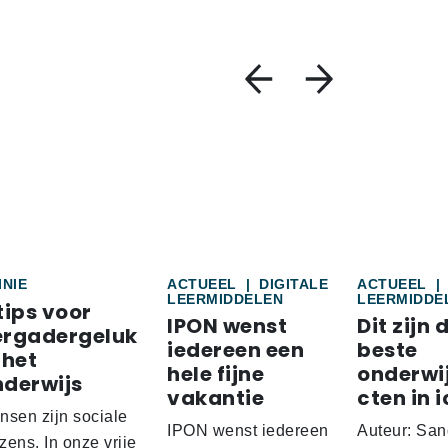
INIE
ACTUEEL
|
DIGITALE
ACTUEEL
|
LEERMIDDELEN
LEERMIDDE
tips voor
IPON wenst
Dit zijn 
ergadergeluk
iedereen een
beste
 het
hele fijne
onderwi
nderwijs
vakantie
cten in i
nsen zijn sociale
IPON wenst iedereen
Auteur: San
ens. In onze vrije