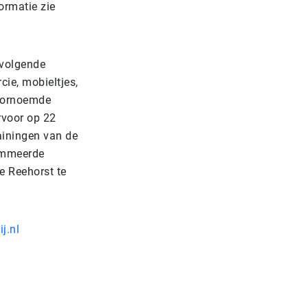
ormatie zie
 volgende
ie, mobieltjes,
voornoemde
rvoor op 22
ainingen van de
ommeerde
e Reehorst te
j.nl