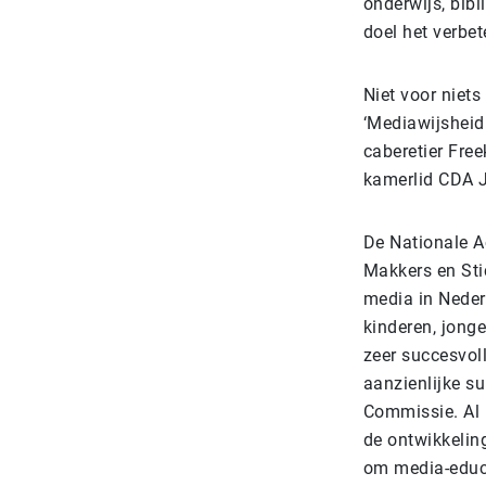
onderwijs, bibl
doel het verbe
Niet voor niet
‘Mediawijsheid
caberetier Fre
kamerlid CDA 
De Nationale A
Makkers en Sti
media in Nederl
kinderen, jong
zeer succesvol
aanzienlijke s
Commissie. Al 
de ontwikkelin
om media-educa