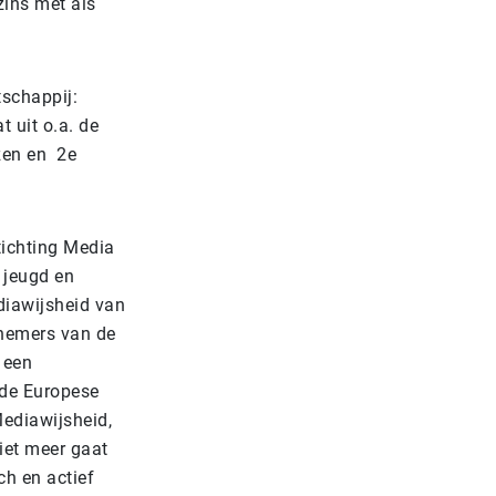
szins met als
schappij:
 uit o.a. de
zen en 2e
tichting Media
 jeugd en
ediawijsheid van
fnemers van de
j een
 de Europese
Mediawijsheid,
iet meer gaat
ch en actief