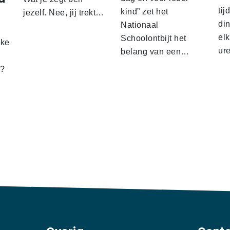
tij
kind” zet het
jezelf. Nee, jij trekt…
d
din
Nationaal
el
Schoolontbijt het
lke
ur
belang van een…
t?