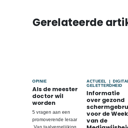
Gerelateerde arti
OPINIE
ACTUEEL
|
DIGITA
GELETTERDHEID
Als de meester
Informatie
doctor wil
over gezond
worden
schermgebru
5 vragen aan een
voor de Week
van de
promoverende leraar
Mediawijshei
Van taalvergelijking