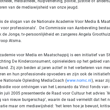
iotheek, mediatheek, hulpverlening, politie, justitie of ander
teren van de mediawijsheid van onze jeugd.
s is de slogan van de Nationale Academie Voor Media & Maat
 voor professionals’. De Commissie van Aanbeveling bestaat
ek de Jonge, tv-persoonlijkheid en zangeres Angela Groothui
Joop Atsma.
cademie voor Media en Maatschappij is een initiatief van S
chting De Kinderconsument, opinieleiders op het gebied van
and. Zij zijn beiden al jaren actief in het verbeteren van m
eren en hun professionele opvoeders en zijn ook de initiatie
le Nationale Opleiding MediaCoach (
www.nomc.nl
), waar zi
ubsidie voor ontvingen van het Leonardo da Vinci fonds van
in juli 2005 presenteerde de Raad voor Cultuur het advies `
g van nieuw burgerschap’, waarin de raad vermeldt dat het n
tie maar om mediawijsheid: ‘het leren hoe je bewust, kritis