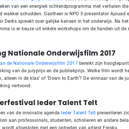
 teken van een energiek ochtendprogramma met verhalen die
d wakker schudden. Gastheer is NPO 3 presentator Ajouad e
er Derks spreekt over gelijke kansen in het onderwijs. Na het
ma is er keuze uit enkele workshops om de handen uit de
ng Nationale Onderwijsfilm 2017
van de Nationale Onderwijsfilm 2017
bereikt zijn hoogtepunt
reiking van de juryprijs en de publiekprijs. Welke film wordt h
‘Ik, alleen in de klas’ of ‘Down to Earth’? De winnaar van de j
eiking vertoond.
rfestival Ieder Talent Telt
sen van de innovatie agenda
Ieder Talent Telt
presenteren zi
dion aan professionals, studenten, scholieren en andere bel
 wordt afgesloten met een optreden van artiest Fresku.