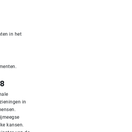
hten in het
ementen.
18
nale
zieningen in
mensen.
Nijmeegse
jke kansen.