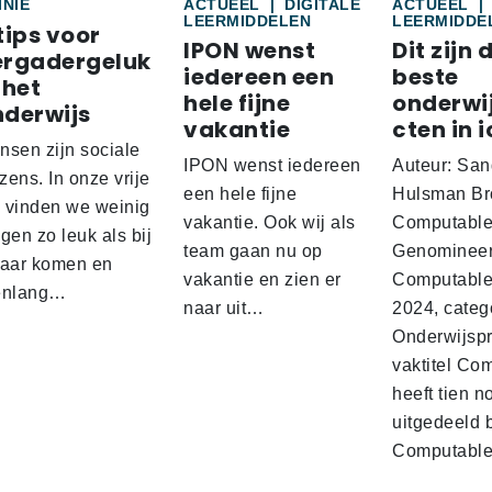
INIE
ACTUEEL
|
DIGITALE
ACTUEEL
|
LEERMIDDELEN
LEERMIDDE
tips voor
IPON wenst
Dit zijn 
ergadergeluk
iedereen een
beste
 het
hele fijne
onderwi
nderwijs
vakantie
cten in i
nsen zijn sociale
IPON wenst iedereen
Auteur: San
ens. In onze vrije
een hele fijne
Hulsman Br
d vinden we weinig
vakantie. Ook wij als
Computabl
gen zo leuk als bij
team gaan nu op
Genominee
kaar komen en
vakantie en zien er
Computable
enlang…
naar uit…
2024, categ
Onderwijspro
vaktitel Co
heeft tien n
uitgedeeld 
Computabl