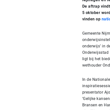
De aftrap vind
5 oktober wor
vinden op
nati
Gemeente Nijm
onderwijsinste
onderwijs’ in d
Onderwijsstad 2
ligt bij het bi
wethouder Onde
In de Nationale
inspiratiesessi
presentator Ajo
‘Gelijke kansen
Bransen en Har