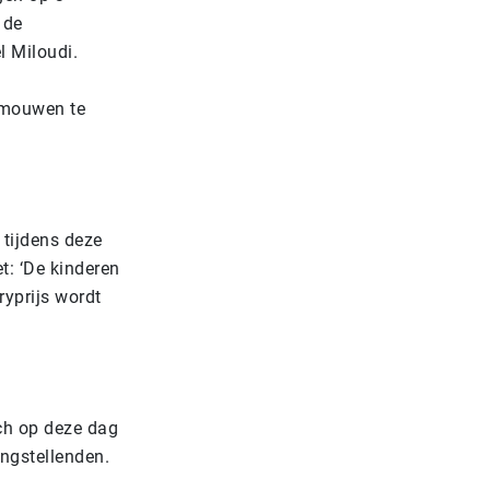
 de
l Miloudi.
 mouwen te
 tijdens deze
et: ‘De kinderen
uryprijs wordt
ch op deze dag
angstellenden.