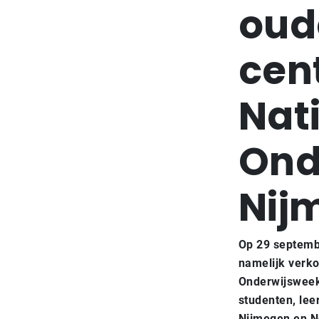
oud
cent
Nat
Ond
Nij
Op 29 septembe
namelijk verko
Onderwijsweek
studenten, lee
Nijmegen en N