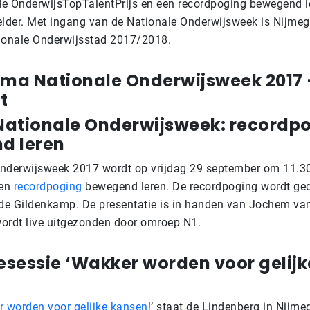
 de OnderwijsTopTalentPrijs en een recordpoging bewegend 
der. Met ingang van de Nationale Onderwijsweek is Nijmeg
ionale Onderwijsstad 2017/2018.
ma Nationale Onderwijsweek 2017 
t
 Nationale Onderwijsweek: recordp
d leren
nderwijsweek 2017 wordt op vrijdag 29 september om 11.30 
een
recordpoging
bewegend leren. De recordpoging wordt ge
 de Gildenkamp. De presentatie is in handen van Jochem van
ordt live uitgezonden door omroep N1.
iesessie ‘Wakker worden voor gelijk
 worden voor gelijke kansen!
’ staat de Lindenberg in Nijme