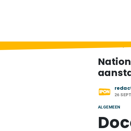
Home
>
Berichten
>
Nationale onderwijsw
Nation
aansta
redac
26 SEP
ALGEMEEN
Doc