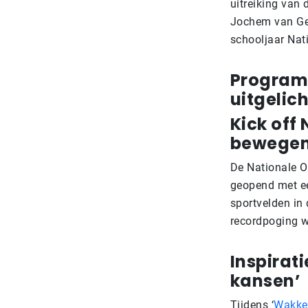
uitreiking van
Jochem van Gel
schooljaar Nat
Program
uitgelich
Kick off
bewegen
De Nationale O
geopend met 
sportvelden in
recordpoging w
Inspirat
kansen’
Tijdens ‘
Wakker