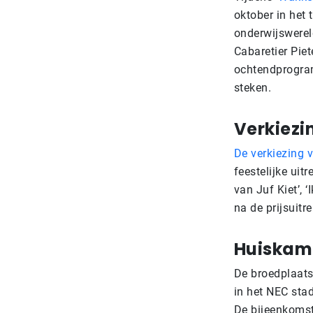
oktober in het
onderwijswerel
Cabaretier Piet
ochtendprogram
steken.
Verkiezi
De verkiezing 
feestelijke uit
van Juf Kiet’, 
na de prijsuitr
Huiskame
De broedplaat
in het NEC sta
De bijeenkomst