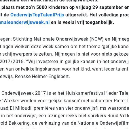
t plaats met zo’n 5000 kinderen op vrijdag 29 september 
dt de
OnderwijsTopTalentPrijs
uitgereikt. Het volledige pr
onaleonderwijsweek.nl
en is veelal vrij toegankelijk.
egen, Stichting Nationale Onderwijsweek (NOW) en Nijmee
llingen werken deze week samen om het thema ‘gelijke kans
e schijnwerpers te zetten. Nijmegen is niet voor niets gekoze
017/2018. “Wij investeren in gelijke kansen in het onderwijs
eden van ontwikkelingskansen voor het kind, want ieder talent 
rwijs, Renske Helmer-Englebert.
 Onderwijsweek 2017 is er het Huiskamerfestival ‘Ieder Talen
e ‘Wakker worden voor gelijke kansen’ met cabaretier Pieter
uad El Miloudi, premières van vier onderwijsfilms waaronder
 in het onderwijs’, een lezingenreeks met sprekers Ruud Vel
old Bekkering, de verkiezing van de Nationale Onderwijsfil