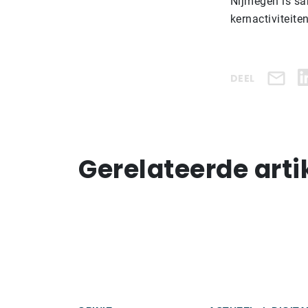
Nijmegen is sa
kernactiviteit
DEEL
Gerelateerde arti