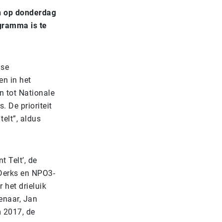
en op donderdag
ogramma is te
gse
en in het
n tot Nationale
. De prioriteit
telt”, aldus
t Telt’, de
 Derks en NPO3-
 het drieluik
tenaar, Jan
m 2017, de