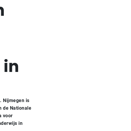
n
 in
. Nijmegen is
n de Nationale
a voor
nderwijs in