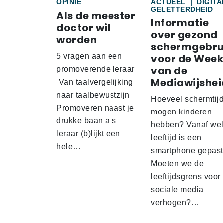
OPINIE
ACTUEEL
|
DIGITA
GELETTERDHEID
Als de meester
Informatie
doctor wil
over gezond
worden
schermgebru
5 vragen aan een
voor de Week
van de
promoverende leraar
Mediawijshei
Van taalvergelijking
naar taalbewustzijn
Hoeveel schermtij
Promoveren naast je
mogen kinderen
drukke baan als
hebben? Vanaf we
leraar (b)lijkt een
leeftijd is een
hele…
smartphone gepas
Moeten we de
leeftijdsgrens voor
sociale media
verhogen?…