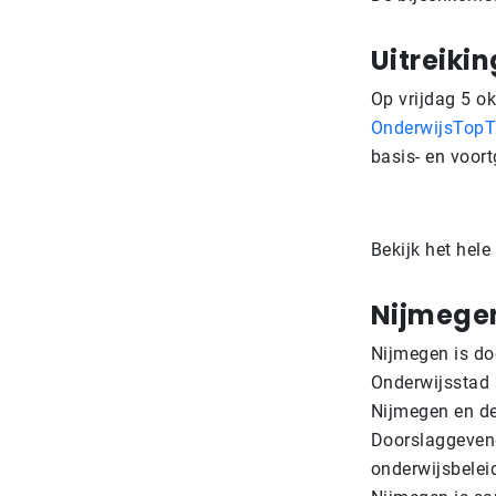
Uitreiki
Op vrijdag 5 o
OnderwijsTopTa
basis- en voort
Bekijk het he
Nijmegen
Nijmegen is do
Onderwijsstad 
Nijmegen en de
Doorslaggevend
onderwijsbelei