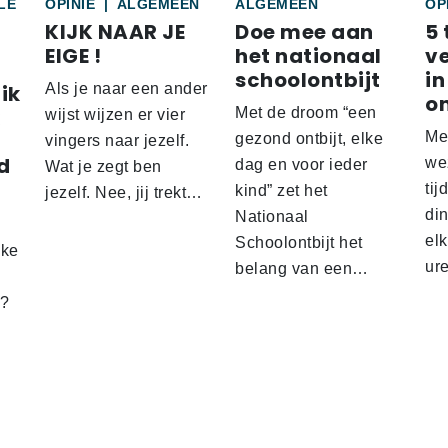
LE
OPINIE
|
ALGEMEEN
ALGEMEEN
OP
KIJK NAAR JE
Doe mee aan
5 
EIGE !
het nationaal
v
schoolontbijt
in
ik
Als je naar een ander
o
Met de droom “een
wijst wijzen er vier
Me
gezond ontbijt, elke
vingers naar jezelf.
d
wez
dag en voor ieder
Wat je zegt ben
tij
kind” zet het
jezelf. Nee, jij trekt…
d
din
Nationaal
el
Schoolontbijt het
lke
ur
belang van een…
t?