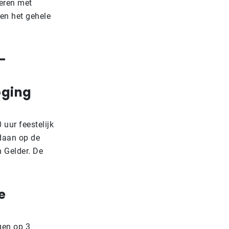
leren met
en het gehele
–
oging
uur feestelijk
daan op de
 Gelder. De
e
gen op 3