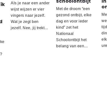
schoolontbijt
in
ik
Als je naar een ander
o
Met de droom “een
wijst wijzen er vier
Me
gezond ontbijt, elke
vingers naar jezelf.
d
wez
dag en voor ieder
Wat je zegt ben
tij
kind” zet het
jezelf. Nee, jij trekt…
d
din
Nationaal
el
Schoolontbijt het
lke
ur
belang van een…
t?