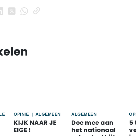
kelen
LE
OPINIE
|
ALGEMEEN
ALGEMEEN
OP
KIJK NAAR JE
Doe mee aan
5 
EIGE !
het nationaal
v