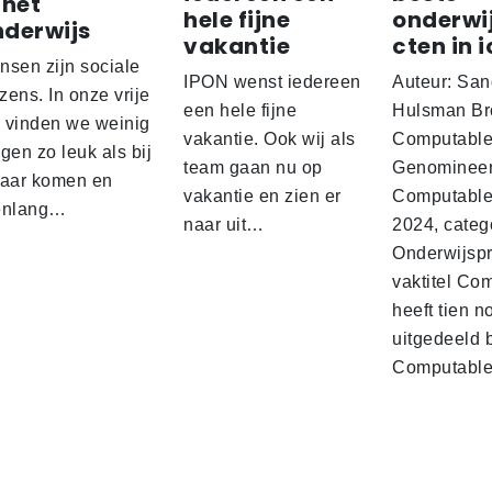
 het
hele fijne
onderwi
nderwijs
vakantie
cten in i
nsen zijn sociale
IPON wenst iedereen
Auteur: San
ens. In onze vrije
een hele fijne
Hulsman Br
d vinden we weinig
vakantie. Ook wij als
Computabl
gen zo leuk als bij
team gaan nu op
Genominee
kaar komen en
vakantie en zien er
Computable
enlang…
naar uit…
2024, categ
Onderwijspro
vaktitel Co
heeft tien n
uitgedeeld 
Computabl