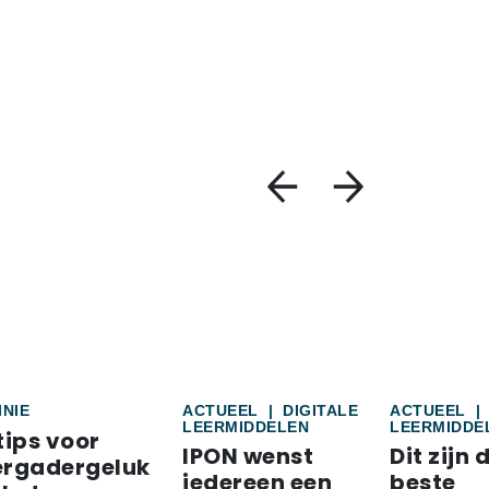
INIE
ACTUEEL
|
DIGITALE
ACTUEEL
|
LEERMIDDELEN
LEERMIDDE
tips voor
IPON wenst
Dit zijn 
ergadergeluk
iedereen een
beste