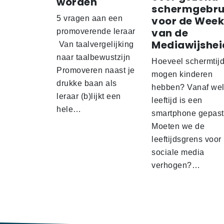
worden
schermgebru
5 vragen aan een
voor de Week
van de
promoverende leraar
Mediawijshei
Van taalvergelijking
naar taalbewustzijn
Hoeveel schermtij
Promoveren naast je
mogen kinderen
drukke baan als
hebben? Vanaf we
leraar (b)lijkt een
leeftijd is een
hele…
smartphone gepas
Moeten we de
leeftijdsgrens voor
sociale media
verhogen?…