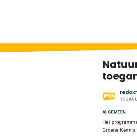
Home
>
Berichten
>
Natuur- en milieueduc
Natuur
toegan
redac
13 JANU
ALGEMEEN
Het programma 
Groene Kennis