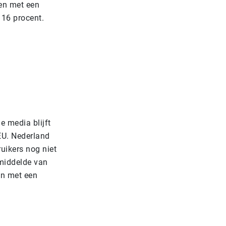
en met een
 16 procent.
e media blijft
 EU. Nederland
uikers nog niet
emiddelde van
en met een