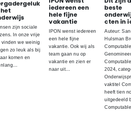
IPON wenst
Dit zijn 
ergadergeluk
iedereen een
beste
 het
hele fijne
onderwi
nderwijs
vakantie
cten in i
nsen zijn sociale
IPON wenst iedereen
Auteur: San
ens. In onze vrije
een hele fijne
Hulsman Br
d vinden we weinig
vakantie. Ook wij als
Computabl
gen zo leuk als bij
team gaan nu op
Genominee
kaar komen en
vakantie en zien er
Computable
enlang…
naar uit…
2024, categ
Onderwijspro
vaktitel Co
heeft tien n
uitgedeeld 
Computabl