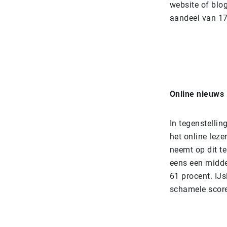
website of blo
aandeel van 17
Online nieuws
In tegenstellin
het online leze
neemt op dit t
eens een midde
61 procent. IJs
schamele score