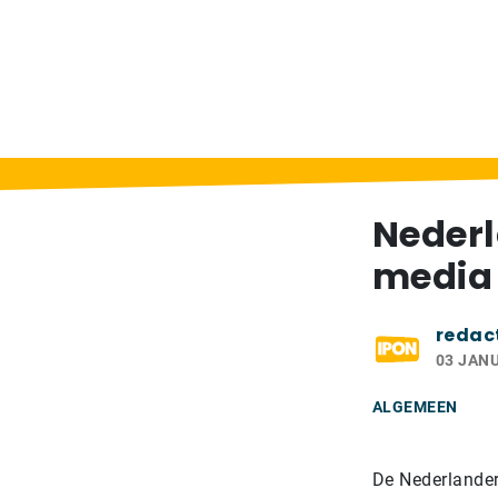
Home
>
Berichten
>
Nederlander zeer acti
Nederl
media
redac
03 JANU
ALGEMEEN
De Nederlander