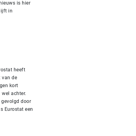
nieuws is hier
jft in
ostat heeft
t van de
gen kort
 wel achter.
 gevolgd door
ns Eurostat een