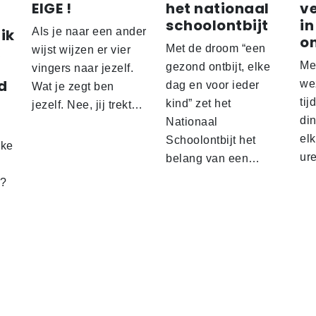
EIGE !
het nationaal
v
schoolontbijt
in
ik
Als je naar een ander
o
Met de droom “een
wijst wijzen er vier
Me
gezond ontbijt, elke
vingers naar jezelf.
d
wez
dag en voor ieder
Wat je zegt ben
tij
kind” zet het
jezelf. Nee, jij trekt…
d
din
Nationaal
el
Schoolontbijt het
lke
ur
belang van een…
t?