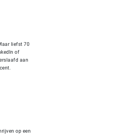
aar liefst 70
nkedIn of
verslaafd aan
cent.
hrijven op een