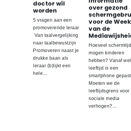
Informatie
doctor wil
over gezond
worden
schermgebru
5 vragen aan een
voor de Week
van de
promoverende leraar
Mediawijshei
Van taalvergelijking
naar taalbewustzijn
Hoeveel schermtij
Promoveren naast je
mogen kinderen
drukke baan als
hebben? Vanaf we
leraar (b)lijkt een
leeftijd is een
hele…
smartphone gepas
Moeten we de
leeftijdsgrens voor
sociale media
verhogen?…