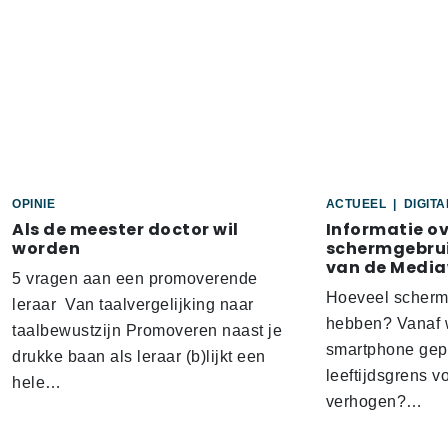
OPINIE
ACTUEEL
|
DIGIT
Als de meester doctor wil
Informatie o
worden
schermgebrui
van de Media
5 vragen aan een promoverende
Hoeveel scherm
leraar Van taalvergelijking naar
hebben? Vanaf w
taalbewustzijn Promoveren naast je
smartphone gep
drukke baan als leraar (b)lijkt een
leeftijdsgrens v
hele…
verhogen?…