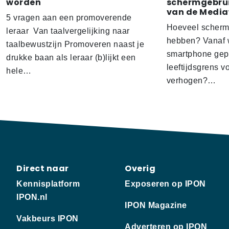
worden
schermgebrui
van de Media
5 vragen aan een promoverende
Hoeveel scherm
leraar Van taalvergelijking naar
hebben? Vanaf w
taalbewustzijn Promoveren naast je
smartphone gep
drukke baan als leraar (b)lijkt een
leeftijdsgrens v
hele…
verhogen?…
Direct naar
Overig
Kennisplatform
Exposeren op IPON
IPON.nl
IPON Magazine
Vakbeurs IPON
Adverteren op IPON