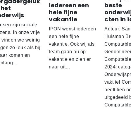
ergadergeluk
iedereen een
beste
 het
hele fijne
onderwi
nderwijs
vakantie
cten in i
nsen zijn sociale
IPON wenst iedereen
Auteur: San
ens. In onze vrije
een hele fijne
Hulsman Br
d vinden we weinig
vakantie. Ook wij als
Computabl
gen zo leuk als bij
team gaan nu op
Genominee
kaar komen en
vakantie en zien er
Computable
enlang…
naar uit…
2024, categ
Onderwijspro
vaktitel Co
heeft tien n
uitgedeeld 
Computabl