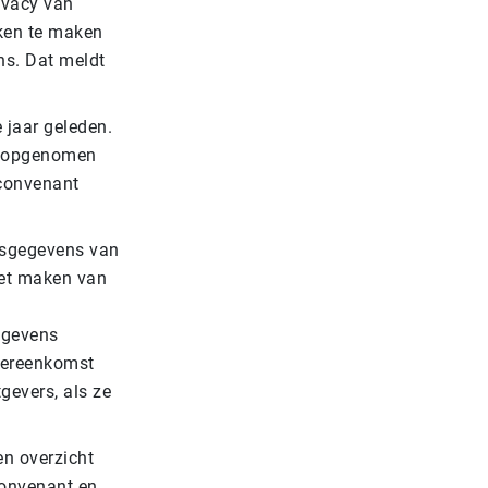
ivacy van
aken te maken
ns. Dat meldt
 jaar geleden.
en opgenomen
 convenant
nsgegevens van
het maken van
egevens
vereenkomst
evers, als ze
n overzicht
convenant en