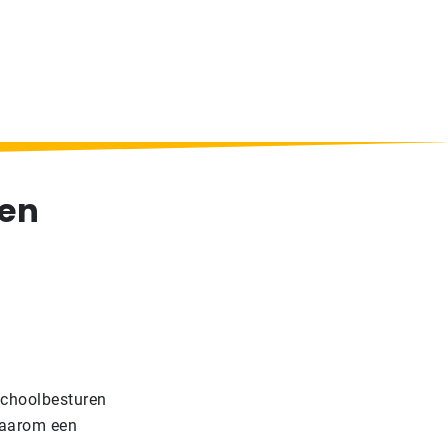
men
schoolbesturen
daarom een