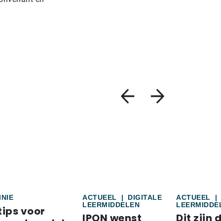
INIE
ACTUEEL
|
DIGITALE
ACTUEEL
|
LEERMIDDELEN
LEERMIDDE
tips voor
IPON wenst
Dit zijn 