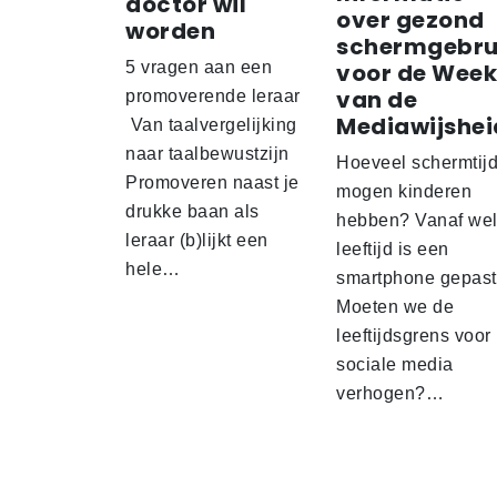
doctor wil
over gezond
worden
schermgebru
5 vragen aan een
voor de Week
van de
promoverende leraar
Mediawijshei
Van taalvergelijking
naar taalbewustzijn
Hoeveel schermtij
Promoveren naast je
mogen kinderen
drukke baan als
hebben? Vanaf we
leraar (b)lijkt een
leeftijd is een
hele…
smartphone gepas
Moeten we de
leeftijdsgrens voor
sociale media
verhogen?…