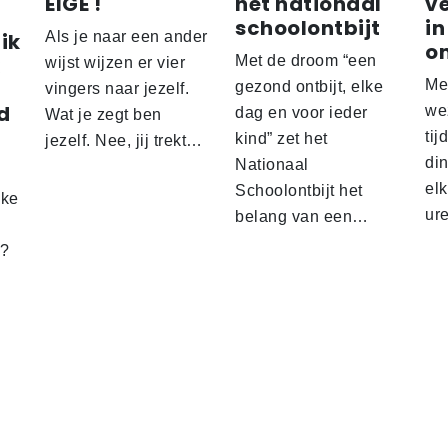
EIGE !
het nationaal
v
schoolontbijt
in
ik
Als je naar een ander
o
Met de droom “een
wijst wijzen er vier
Me
gezond ontbijt, elke
vingers naar jezelf.
d
wez
dag en voor ieder
Wat je zegt ben
tij
kind” zet het
jezelf. Nee, jij trekt…
d
din
Nationaal
el
Schoolontbijt het
lke
ur
belang van een…
t?