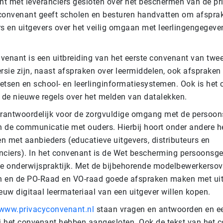
t met leveranciers gesloten over het beschermen van de pr
t convenant geeft scholen en besturen handvatten om afspr
rs en uitgevers over het veilig omgaan met leerlingengegeve
venant is een uitbreiding van het eerste convenant van twee
ersie zijn, naast afspraken over leermiddelen, ook afsprak
oetsen en school- en leerlinginformatiesystemen. Ook is het
de nieuwe regels over het melden van datalekken.
erantwoordelijk voor de zorgvuldige omgang met de persoo
en de communicatie met ouders. Hierbij hoort onder andere 
n met aanbieders (educatieve uitgevers, distributeurs en
nciers). In het convenant is de Wet bescherming persoonsg
de onderwijspraktijk. Met de bijbehorende modelbewerkerso
 en de PO-Raad en VO-raad goede afspraken maken met uitg
euw digitaal leermateriaal van een uitgever willen kopen.
www.privacyconvenant.nl
staan vragen en antwoorden en ee
ij het convenant hebben aangesloten. Ook de tekst van het 