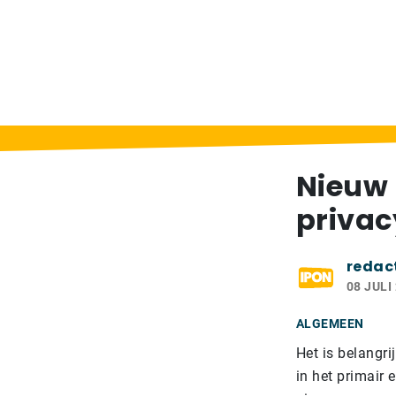
Home
>
Berichten
>
Nieuw convenant over
Nieuw
privac
redac
08 JULI
ALGEMEEN
Het is belangr
in het primair