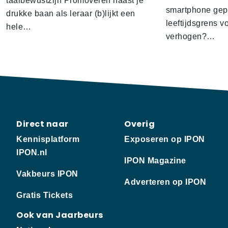
taalbewustzijn Promoveren naast je
smartphone gep
drukke baan als leraar (b)lijkt een
leeftijdsgrens v
hele…
verhogen?…
Direct naar
Overig
Kennisplatform
Exposeren op IPON
IPON.nl
IPON Magazine
Vakbeurs IPON
Adverteren op IPON
Gratis Tickets
Ook van Jaarbeurs