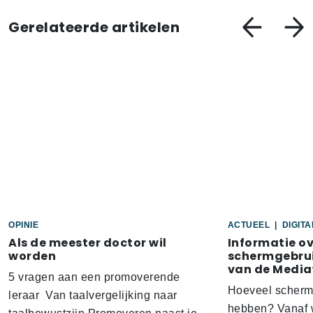
Gerelateerde artikelen
OPINIE
ACTUEEL
|
DIGIT
Als de meester doctor wil
Informatie o
worden
schermgebrui
van de Media
5 vragen aan een promoverende
Hoeveel scherm
leraar Van taalvergelijking naar
hebben? Vanaf w