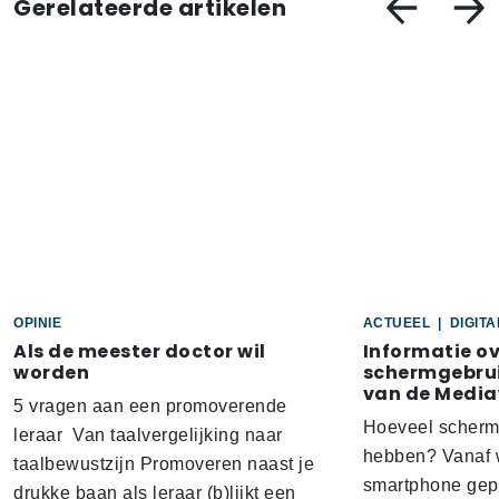
Gerelateerde artikelen
OPINIE
ACTUEEL
|
DIGIT
Als de meester doctor wil
Informatie o
worden
schermgebrui
van de Media
5 vragen aan een promoverende
Hoeveel scherm
leraar Van taalvergelijking naar
hebben? Vanaf w
taalbewustzijn Promoveren naast je
smartphone gep
drukke baan als leraar (b)lijkt een