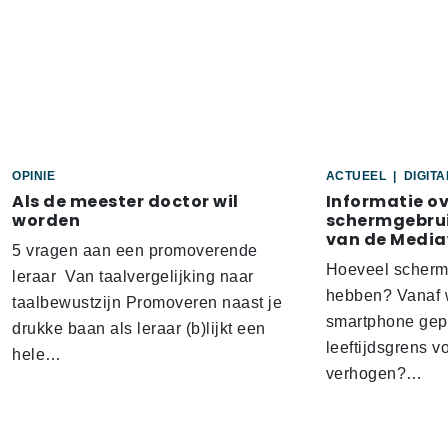
OPINIE
ACTUEEL
|
DIGIT
Als de meester doctor wil
Informatie o
worden
schermgebrui
van de Media
5 vragen aan een promoverende
Hoeveel scherm
leraar Van taalvergelijking naar
hebben? Vanaf w
taalbewustzijn Promoveren naast je
smartphone gep
drukke baan als leraar (b)lijkt een
leeftijdsgrens v
hele…
verhogen?…