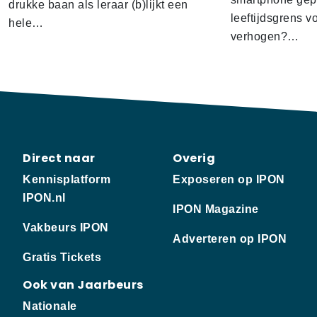
drukke baan als leraar (b)lijkt een
leeftijdsgrens v
hele…
verhogen?…
Direct naar
Overig
Kennisplatform
Exposeren op IPON
IPON.nl
IPON Magazine
Vakbeurs IPON
Adverteren op IPON
Gratis Tickets
Ook van Jaarbeurs
Nationale