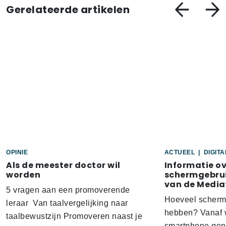
Gerelateerde artikelen
OPINIE
ACTUEEL
|
DIGIT
Als de meester doctor wil
Informatie o
worden
schermgebrui
van de Media
5 vragen aan een promoverende
Hoeveel scherm
leraar Van taalvergelijking naar
hebben? Vanaf w
taalbewustzijn Promoveren naast je
smartphone gep