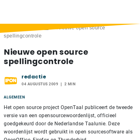
Home
>
Berichten
>
Nieuwe open source
spellingcontrole
Nieuwe open source
spellingcontrole
redactie
04 AUGUSTUS 2009
2 MIN
ALGEMEEN
Het open source project OpenTaal publiceert de tweede
versie van een opensourcewoordenlijst, officieel
goedgekeurd door de Nederlandse Taalunie. Deze
woordenlijst wordt gebruikt in open sourcesoftware als
OpenOffice, Firefox en Thunderbird.