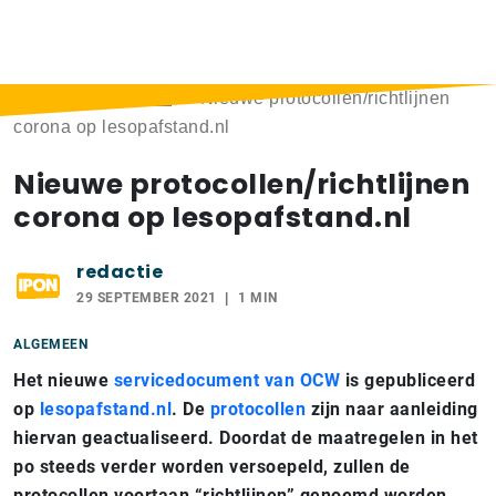
Home
>
Berichten
>
Nieuwe protocollen/richtlijnen
corona op lesopafstand.nl
Nieuwe protocollen/richtlijnen
corona op lesopafstand.nl
redactie
29 SEPTEMBER 2021
1 MIN
ALGEMEEN
Het nieuwe
servicedocument van OCW
is gepubliceerd
op
lesopafstand.nl
. De
protocollen
zijn naar aanleiding
hiervan geactualiseerd. Doordat de maatregelen in het
po steeds verder worden versoepeld, zullen de
protocollen voortaan “richtlijnen” genoemd worden.