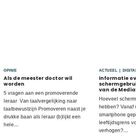
OPINIE
ACTUEEL
|
DIGIT
Als de meester doctor wil
Informatie o
worden
schermgebrui
van de Media
5 vragen aan een promoverende
Hoeveel scherm
leraar Van taalvergelijking naar
hebben? Vanaf w
taalbewustzijn Promoveren naast je
smartphone gep
drukke baan als leraar (b)lijkt een
leeftijdsgrens v
hele…
verhogen?…