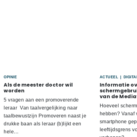
OPINIE
ACTUEEL
|
DIGIT
Als de meester doctor wil
Informatie o
worden
schermgebrui
van de Media
5 vragen aan een promoverende
Hoeveel scherm
leraar Van taalvergelijking naar
hebben? Vanaf w
taalbewustzijn Promoveren naast je
smartphone gep
drukke baan als leraar (b)lijkt een
leeftijdsgrens v
hele…