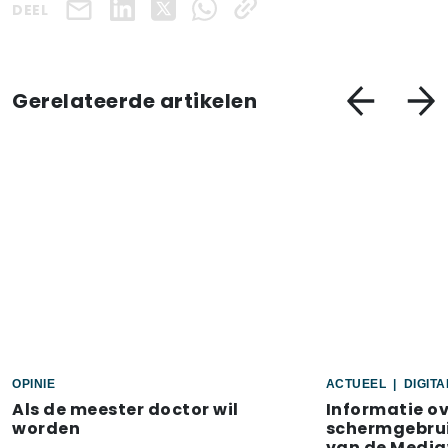
DEEL
Gerelateerde artikelen
OPINIE
ACTUEEL
|
DIGIT
Als de meester doctor wil
Informatie o
worden
schermgebrui
van de Media