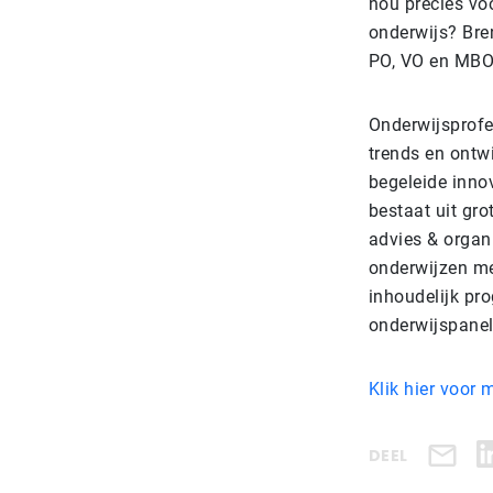
nou precies voo
onderwijs? Bre
PO, VO en MBO 
Onderwijsprofes
trends en ontwi
begeleide inno
bestaat uit gro
advies & organi
onderwijzen me
inhoudelijk pr
onderwijspanel
Klik hier voor 
DEEL