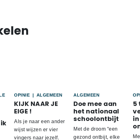
kelen
LE
OPINIE
|
ALGEMEEN
ALGEMEEN
OP
KIJK NAAR JE
Doe mee aan
5 
EIGE !
het nationaal
v
schoolontbijt
in
ik
Als je naar een ander
o
Met de droom “een
wijst wijzen er vier
Me
gezond ontbijt, elke
vingers naar jezelf.