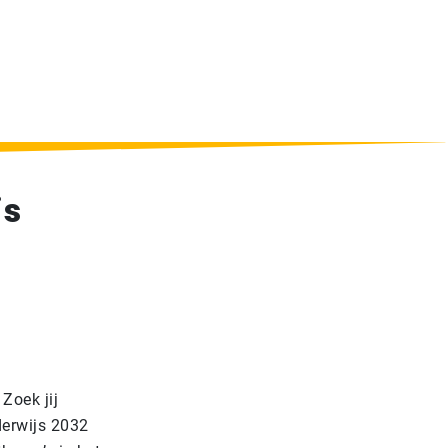
is
Zoek jij
derwijs 2032