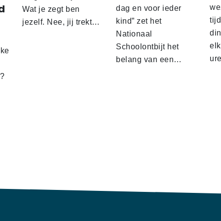
d
wez
dag en voor ieder
Wat je zegt ben
tij
kind” zet het
jezelf. Nee, jij trekt…
d
din
Nationaal
el
Schoolontbijt het
lke
ur
belang van een…
t?