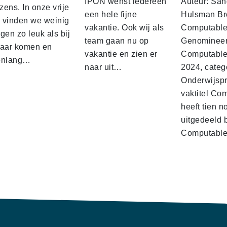
IPON wenst iedereen
Auteur: San
ens. In onze vrije
een hele fijne
Hulsman Br
d vinden we weinig
vakantie. Ook wij als
Computabl
gen zo leuk als bij
team gaan nu op
Genominee
kaar komen en
vakantie en zien er
Computable
enlang…
naar uit…
2024, categ
Onderwijspro
vaktitel Co
heeft tien n
uitgedeeld 
Computabl