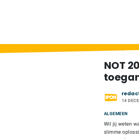
Home
>
Berichten
>
NOT 2017: Registreer
NOT 20
toega
redac
14 DEC
ALGEMEEN
Wil jij weten w
slimme oplossi