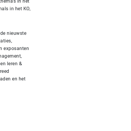
thema’s in het
als in het KO,
, de nieuwste
aties,
an exposanten
management,
 en leren &
reed
raden en het