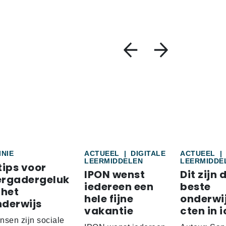
INIE
ACTUEEL
|
DIGITALE
ACTUEEL
|
LEERMIDDELEN
LEERMIDDE
tips voor
IPON wenst
Dit zijn 
ergadergeluk
iedereen een
beste
 het
hele fijne
onderwi
nderwijs
vakantie
cten in i
nsen zijn sociale