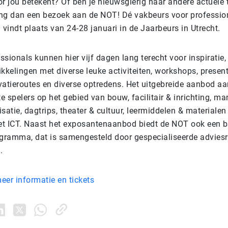
r jou betekent? Of ben je nieuwsgierig naar andere actuele 
ng dan een bezoek aan de NOT! Dé vakbeurs voor profession
vindt plaats van 24-28 januari in de Jaarbeurs in Utrecht.
sionals kunnen hier vijf dagen lang terecht voor inspiratie
kkelingen met diverse leuke activiteiten, workshops, present
vatieroutes en diverse optredens. Het uitgebreide aanbod a
te spelers op het gebied van bouw, facilitair & inrichting, 
satie, dagtrips, theater & cultuur, leermiddelen & materialen
t ICT. Naast het exposantenaanbod biedt de NOT ook een b
ogramma, dat is samengesteld door gespecialiseerde advies
.
meer informatie en tickets