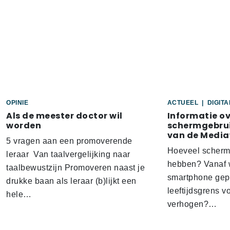
OPINIE
ACTUEEL
|
DIGIT
Als de meester doctor wil
Informatie o
worden
schermgebrui
van de Media
5 vragen aan een promoverende
Hoeveel scherm
leraar Van taalvergelijking naar
hebben? Vanaf w
taalbewustzijn Promoveren naast je
smartphone gep
drukke baan als leraar (b)lijkt een
leeftijdsgrens v
hele…
verhogen?…