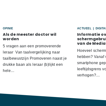
OPINIE
ACTUEEL
|
DIGIT
Als de meester doctor wil
Informatie o
worden
schermgebrui
van de Media
5 vragen aan een promoverende
Hoeveel scherm
leraar Van taalvergelijking naar
hebben? Vanaf w
taalbewustzijn Promoveren naast je
smartphone gep
drukke baan als leraar (b)lijkt een
leeftijdsgrens v
hele…
verhogen?…