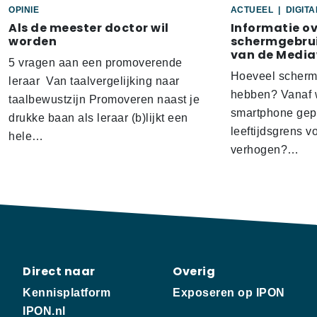
OPINIE
ACTUEEL
|
DIGIT
Als de meester doctor wil
Informatie o
worden
schermgebrui
van de Media
5 vragen aan een promoverende
Hoeveel scherm
leraar Van taalvergelijking naar
hebben? Vanaf w
taalbewustzijn Promoveren naast je
smartphone gep
drukke baan als leraar (b)lijkt een
leeftijdsgrens v
hele…
verhogen?…
Direct naar
Overig
Kennisplatform
Exposeren op IPON
IPON.nl