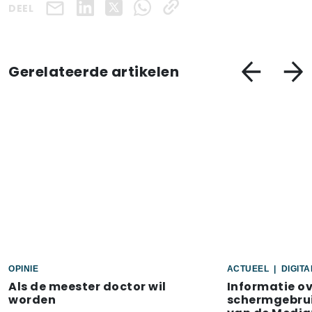
DEEL
Gerelateerde artikelen
OPINIE
ACTUEEL
|
DIGIT
Als de meester doctor wil
Informatie o
worden
schermgebrui