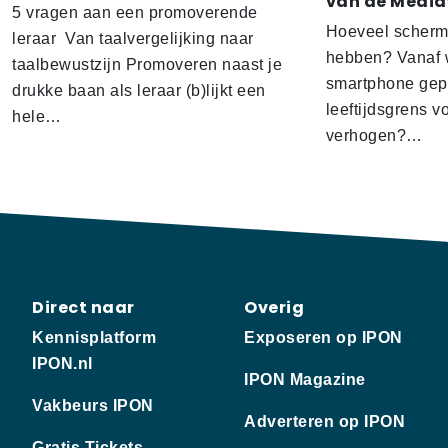
van de Media
5 vragen aan een promoverende
Hoeveel scherm
leraar Van taalvergelijking naar
hebben? Vanaf w
taalbewustzijn Promoveren naast je
smartphone gep
drukke baan als leraar (b)lijkt een
leeftijdsgrens v
hele…
verhogen?…
Direct naar
Overig
Kennisplatform
Exposeren op IPON
IPON.nl
IPON Magazine
Vakbeurs IPON
Adverteren op IPON
Gratis Tickets