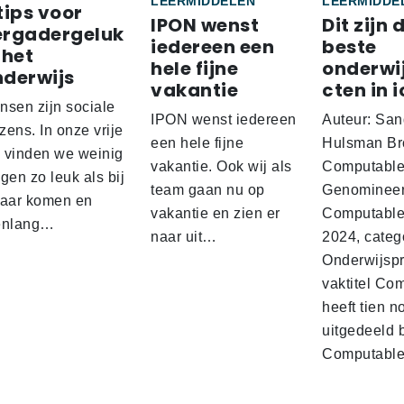
LEERMIDDELEN
LEERMIDDE
tips voor
IPON wenst
Dit zijn 
ergadergeluk
iedereen een
beste
 het
hele fijne
onderwi
nderwijs
vakantie
cten in i
nsen zijn sociale
IPON wenst iedereen
Auteur: San
ens. In onze vrije
een hele fijne
Hulsman Br
d vinden we weinig
vakantie. Ook wij als
Computabl
gen zo leuk als bij
team gaan nu op
Genominee
kaar komen en
vakantie en zien er
Computable
enlang…
naar uit…
2024, categ
Onderwijspro
vaktitel Co
heeft tien n
uitgedeeld 
Computabl