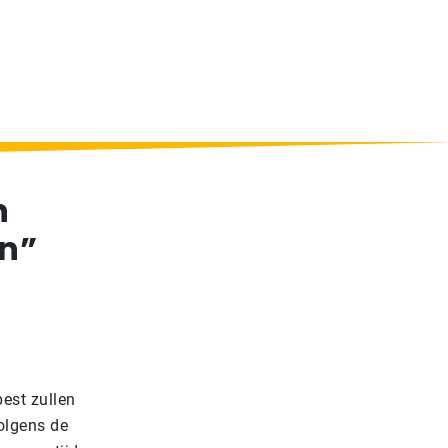
n
en”
est zullen
olgens de