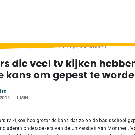
kijken hebben grotere kans om gepest te worden”
rs die veel tv kijken hebbe
e kans om gepest te word
tie
 2015
1 MIN
rs tv-kijken hoe groter de kans dat ze op de basisschool gep
ncluderen onderzoekers van de Universiteit van Montreal. V