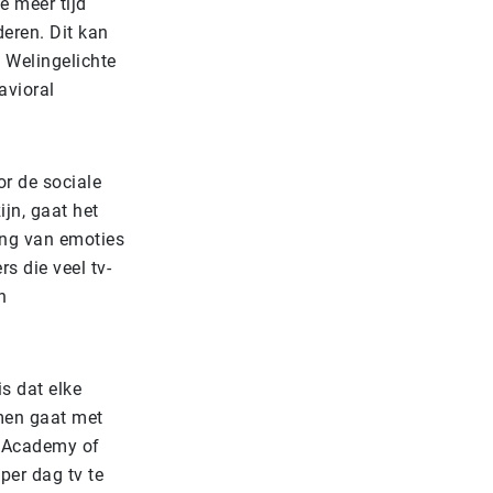
e meer tijd
deren. Dit kan
t Welingelichte
avioral
or de sociale
ijn, gaat het
ing van emoties
s die veel tv-
n
s dat elke
men gaat met
n Academy of
per dag tv te