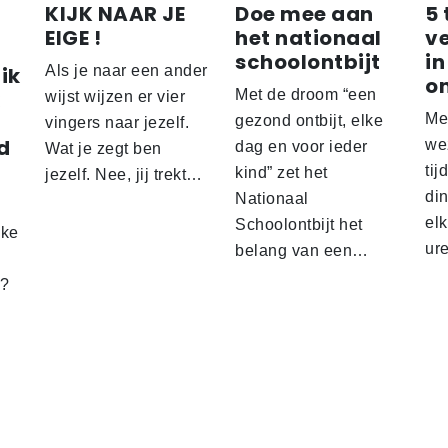
KIJK NAAR JE
Doe mee aan
5 
EIGE !
het nationaal
v
schoolontbijt
in
ik
Als je naar een ander
o
Met de droom “een
wijst wijzen er vier
Me
gezond ontbijt, elke
vingers naar jezelf.
d
wez
dag en voor ieder
Wat je zegt ben
tij
kind” zet het
jezelf. Nee, jij trekt…
d
din
Nationaal
el
Schoolontbijt het
lke
ur
belang van een…
t?