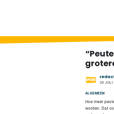
Home
>
Berichten
>
“Peuters die veel tv 
“Peute
groter
redac
20 JULI
ALGEMEEN
Hoe meer peute
worden. Dat co