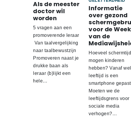
GELETTERDHEID
Als de meester
Informatie
doctor wil
over gezond
worden
schermgebru
5 vragen aan een
voor de Week
van de
promoverende leraar
Mediawijshei
Van taalvergelijking
naar taalbewustzijn
Hoeveel schermtij
Promoveren naast je
mogen kinderen
drukke baan als
hebben? Vanaf we
leraar (b)lijkt een
leeftijd is een
hele…
smartphone gepas
Moeten we de
leeftijdsgrens voor
sociale media
verhogen?…