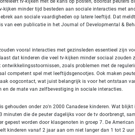
rreleert tv-kijken met de kans op posten, doordat peuters di
-kijken minder tijd besteden aan sociale interacties met an
gebrek aan sociale vaardigheden op latere leeftijd. Dat meld
is van een publicatie in het Journal of Developmental & Beh
ouden vooral interacties met gezinsleden essentieel zijn vo
aast dat kinderen die veel tv-kijken minder sociaal zouden z
ontwikkelingsstoornissen, zoals problemen met de reguler
aal competent spel met leeftijdsgenootjes. Ook maken peuter
aak oogcontact, wat juist belangrijk is voor het ontstaan va
en de mate van zelfbevestiging in sociale interacties.
is gehouden onder zo'n 2000 Canadese kinderen. Wat blijkt i
 minuten die de peuter dagelijks voor de tv doorbrengt, sa
er gepest worden door klasgenoten in groep 7. De America
elt kinderen vanaf 2 jaar aan om niet langer dan 1 tot 2 uur 