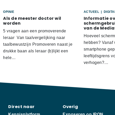
OPINIE
ACTUEEL
|
DIGIT
Als de meester doctor wil
Informatie o
worden
schermgebrui
van de Media
5 vragen aan een promoverende
Hoeveel scherm
leraar Van taalvergelijking naar
hebben? Vanaf w
taalbewustzijn Promoveren naast je
smartphone gep
drukke baan als leraar (b)lijkt een
leeftijdsgrens v
hele…
verhogen?…
Direct naar
Overig
Kennisplatform
Exposeren op IPON