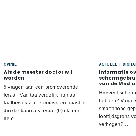
OPINIE
ACTUEEL
|
DIGIT
Als de meester doctor wil
Informatie o
worden
schermgebrui
van de Media
5 vragen aan een promoverende
Hoeveel scherm
leraar Van taalvergelijking naar
hebben? Vanaf w
taalbewustzijn Promoveren naast je
smartphone gep
drukke baan als leraar (b)lijkt een
leeftijdsgrens v
hele…
verhogen?…