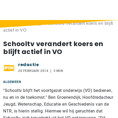
Home
>
Berichten
>
Schooltv verandert koers en blijft
actief in VO
Schooltv verandert koers en
blijft actief in VO
redactie
20 FEBRUARI 2014
3 MIN
ALGEMEEN
"Schooltv blijft het voortgezet onderwijs (VO) bedienen,
nu en in de toekomst." Ben Groenendijk, Hoofdredacteur
Jeugd, Wetenschap, Educatie en Geschiedenis van de
NTR, is hierin stellig. Hiermee wil hij geruchten dat
Schooltv zich terugtrekt uit het VO ontzenuwen. "Dit