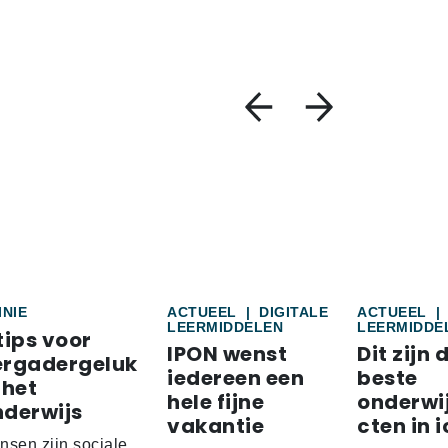
INIE
ACTUEEL
|
DIGITALE
ACTUEEL
|
LEERMIDDELEN
LEERMIDDE
tips voor
IPON wenst
Dit zijn 
ergadergeluk
iedereen een
beste
 het
hele fijne
onderwi
nderwijs
vakantie
cten in i
nsen zijn sociale