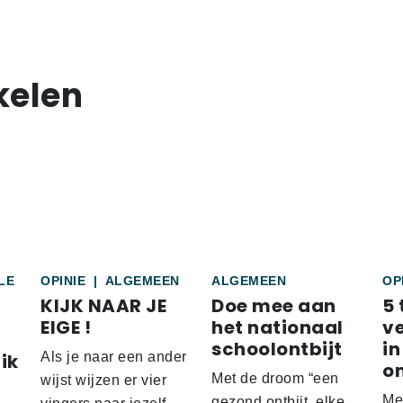
kelen
LE
OPINIE
|
ALGEMEEN
ALGEMEEN
OP
KIJK NAAR JE
Doe mee aan
5 
EIGE !
het nationaal
v
schoolontbijt
in
ik
Als je naar een ander
o
Met de droom “een
wijst wijzen er vier
Me
gezond ontbijt, elke