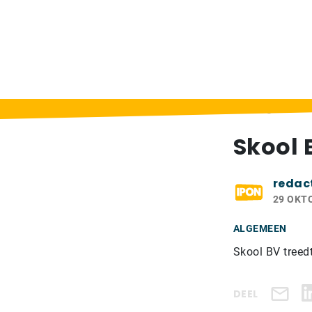
Home
>
Berichten
>
Skool BV toegelaten to
Skool 
redac
29 OKT
ALGEMEEN
Skool BV treedt 
DEEL