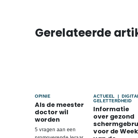
Gerelateerde arti
OPINIE
ACTUEEL
|
DIGITA
GELETTERDHEID
Als de meester
Informatie
doctor wil
over gezond
worden
schermgebru
5 vragen aan een
voor de Week
promoverende leraar