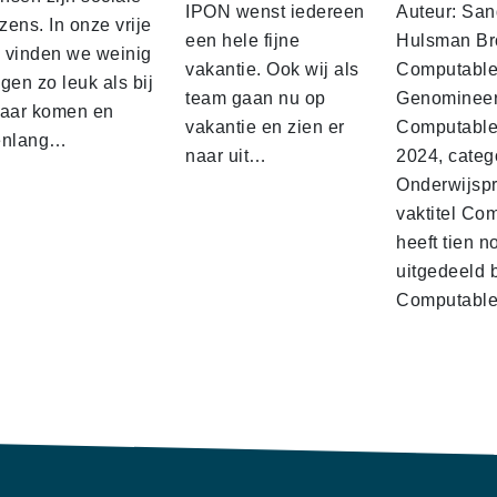
IPON wenst iedereen
Auteur: San
ens. In onze vrije
een hele fijne
Hulsman Br
d vinden we weinig
vakantie. Ook wij als
Computabl
gen zo leuk als bij
team gaan nu op
Genominee
kaar komen en
vakantie en zien er
Computable
enlang…
naar uit…
2024, categ
Onderwijspro
vaktitel Co
heeft tien n
uitgedeeld 
Computabl