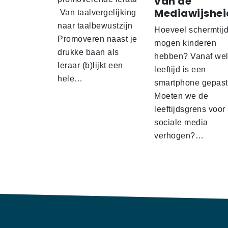
van de
Mediawijshei
Van taalvergelijking
naar taalbewustzijn
Hoeveel schermtij
Promoveren naast je
mogen kinderen
drukke baan als
hebben? Vanaf we
leraar (b)lijkt een
leeftijd is een
hele…
smartphone gepas
Moeten we de
leeftijdsgrens voor
sociale media
verhogen?…