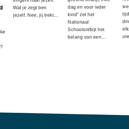
vingers naar jezelf.
d
wez
dag en voor ieder
Wat je zegt ben
tij
kind” zet het
jezelf. Nee, jij trekt…
d
din
Nationaal
el
Schoolontbijt het
lke
ur
belang van een…
t?