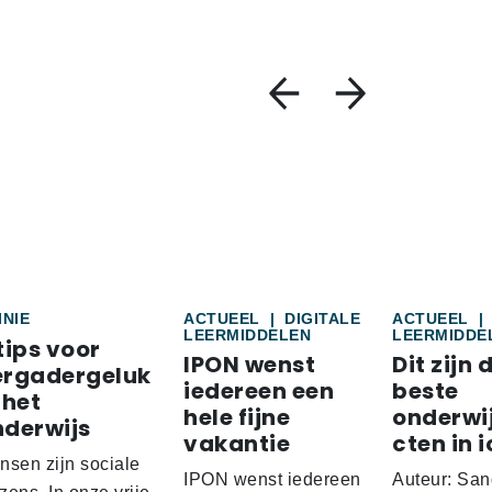
INIE
ACTUEEL
|
DIGITALE
ACTUEEL
|
LEERMIDDELEN
LEERMIDDE
tips voor
IPON wenst
Dit zijn 
ergadergeluk
iedereen een
beste
 het
hele fijne
onderwi
nderwijs
vakantie
cten in i
nsen zijn sociale
IPON wenst iedereen
Auteur: San