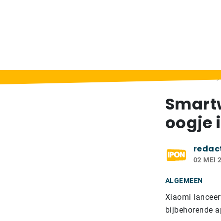
Home
>
Berichten
>
Smartwatch Mi Bunny v
Smartw
oogje i
redac
02 MEI 
ALGEMEEN
Xiaomi lanceer
bijbehorende a