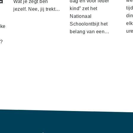
d
wez
dag en voor ieder
Wat je zegt ben
tij
kind” zet het
jezelf. Nee, jij trekt…
d
din
Nationaal
el
Schoolontbijt het
lke
ur
belang van een…
t?