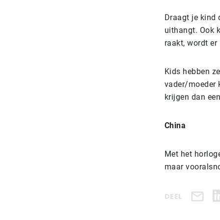
Draagt je kind 
uithangt. Ook 
raakt, wordt e
Kids hebben ze
vader/moeder k
krijgen dan ee
China
Met het horlog
maar vooralsnog
DEEL