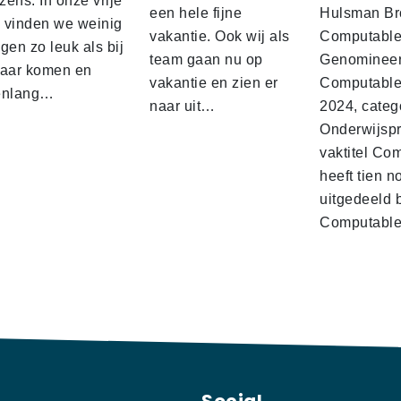
ens. In onze vrije
een hele fijne
Hulsman Br
d vinden we weinig
vakantie. Ook wij als
Computabl
gen zo leuk als bij
team gaan nu op
Genominee
kaar komen en
vakantie en zien er
Computable
enlang…
naar uit…
2024, categ
Onderwijspro
vaktitel Co
heeft tien n
uitgedeeld 
Computabl