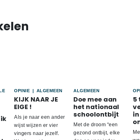
kelen
LE
OPINIE
|
ALGEMEEN
ALGEMEEN
OP
KIJK NAAR JE
Doe mee aan
5 
EIGE !
het nationaal
v
schoolontbijt
in
ik
Als je naar een ander
o
Met de droom “een
wijst wijzen er vier
Me
gezond ontbijt, elke
vingers naar jezelf.