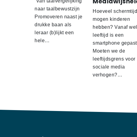
Mediawijshei
Van taalvergelijking
naar taalbewustzijn
Hoeveel schermtij
Promoveren naast je
mogen kinderen
drukke baan als
hebben? Vanaf we
leraar (b)lijkt een
leeftijd is een
hele…
smartphone gepas
Moeten we de
leeftijdsgrens voor
sociale media
verhogen?…