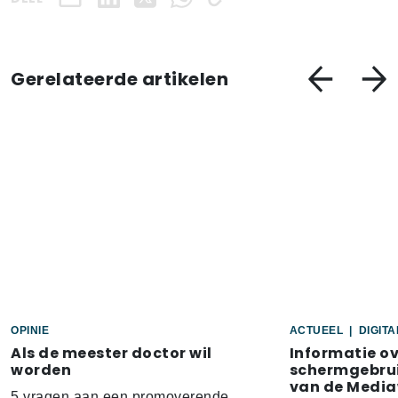
Gerelateerde artikelen
OPINIE
ACTUEEL
|
DIGIT
Als de meester doctor wil
Informatie o
worden
schermgebrui
van de Media
5 vragen aan een promoverende