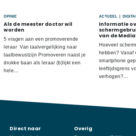
OPINIE
ACTUEEL
|
DIGIT
Als de meester doctor wil
Informatie o
worden
schermgebrui
van de Media
5 vragen aan een promoverende
Hoeveel scherm
leraar Van taalvergelijking naar
hebben? Vanaf w
taalbewustzijn Promoveren naast je
smartphone gep
drukke baan als leraar (b)lijkt een
leeftijdsgrens v
hele…
verhogen?…
Direct naar
Overig