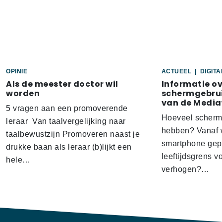
OPINIE
ACTUEEL
|
DIGIT
Als de meester doctor wil
Informatie o
worden
schermgebrui
van de Media
5 vragen aan een promoverende
Hoeveel scherm
leraar Van taalvergelijking naar
hebben? Vanaf w
taalbewustzijn Promoveren naast je
smartphone gep
drukke baan als leraar (b)lijkt een
leeftijdsgrens v
hele…
verhogen?…