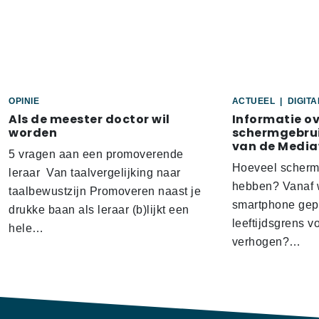
OPINIE
ACTUEEL
|
DIGIT
Als de meester doctor wil
Informatie o
worden
schermgebrui
van de Media
5 vragen aan een promoverende
Hoeveel scherm
leraar Van taalvergelijking naar
hebben? Vanaf w
taalbewustzijn Promoveren naast je
smartphone gep
drukke baan als leraar (b)lijkt een
leeftijdsgrens v
hele…
verhogen?…