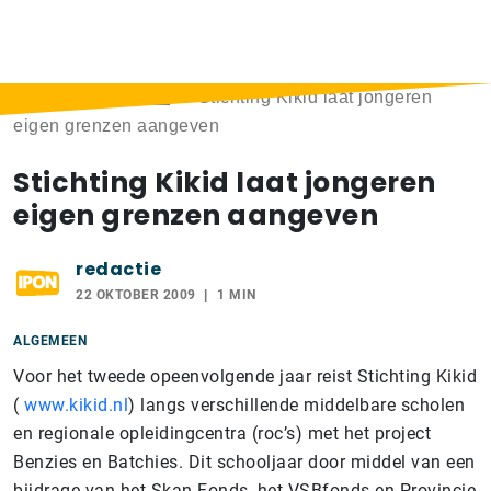
Home
>
Berichten
>
Stichting Kikid laat jongeren
eigen grenzen aangeven
Stichting Kikid laat jongeren
eigen grenzen aangeven
redactie
22 OKTOBER 2009
1 MIN
ALGEMEEN
Voor het tweede opeenvolgende jaar reist Stichting Kikid
(
www.kikid.nl
) langs verschillende middelbare scholen
en regionale opleidingcentra (roc’s) met het project
Benzies en Batchies. Dit schooljaar door middel van een
bijdrage van het Skan Fonds, het VSBfonds en Provincie