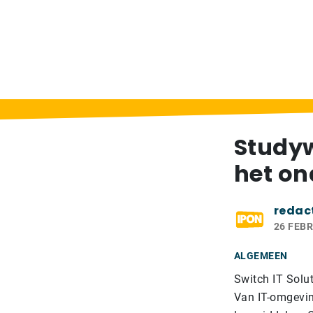
Home
>
Berichten
>
Studywise: totaalcon
Studyw
het on
redac
26 FEBR
ALGEMEEN
Switch IT Solut
Van IT-omgeving