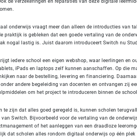
ok de verzekeringen en reparaties van deze digitale leermi
nomen.
itaal onderwijs vraagt meer dan alleen de introducties van ta
 de praktijk is gebleken dat een goede vertaling van de onder
aak nogal lastig is. Juist daarom introduceert Switch nu Stu
rijgt iedere school een eigen webshop, waar leerlingen en o
ablets, iPads en laptops zelf kunnen aanschaffen. Op die ma
ijken naar de bestelling, levering en financiering. Daarnaas
j onder andere begeleiding van docenten en ontvangen zij e
lpmiddelen om het project te introduceren binnen de school
 te zijn dat alles goed geregeld is, kunnen scholen terugval
 van Switch. Bijvoorbeeld voor de vertaling van de onderwij
jectmanagement of het aanleggen van een draadloze leeromg
lijk dat scholen alles rondom digitaal onderwijs op één plek