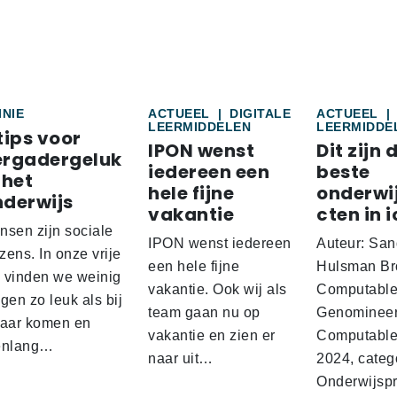
INIE
ACTUEEL
|
DIGITALE
ACTUEEL
|
LEERMIDDELEN
LEERMIDDE
tips voor
IPON wenst
Dit zijn 
ergadergeluk
iedereen een
beste
 het
hele fijne
onderwi
nderwijs
vakantie
cten in i
nsen zijn sociale
IPON wenst iedereen
Auteur: San
ens. In onze vrije
een hele fijne
Hulsman Br
d vinden we weinig
vakantie. Ook wij als
Computabl
gen zo leuk als bij
team gaan nu op
Genominee
kaar komen en
vakantie en zien er
Computable
enlang…
naar uit…
2024, categ
Onderwijspro