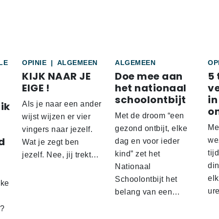
LE
OPINIE
|
ALGEMEEN
ALGEMEEN
OP
KIJK NAAR JE
Doe mee aan
5 
EIGE !
het nationaal
v
schoolontbijt
in
ik
Als je naar een ander
o
Met de droom “een
wijst wijzen er vier
Me
gezond ontbijt, elke
vingers naar jezelf.
d
wez
dag en voor ieder
Wat je zegt ben
tij
kind” zet het
jezelf. Nee, jij trekt…
d
din
Nationaal
el
Schoolontbijt het
lke
ur
belang van een…
t?