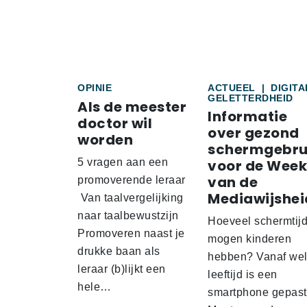
OPINIE
ACTUEEL
|
DIGITA
GELETTERDHEID
Als de meester
Informatie
doctor wil
over gezond
worden
schermgebru
5 vragen aan een
voor de Week
van de
promoverende leraar
Mediawijshei
Van taalvergelijking
naar taalbewustzijn
Hoeveel schermtij
Promoveren naast je
mogen kinderen
drukke baan als
hebben? Vanaf we
leraar (b)lijkt een
leeftijd is een
hele…
smartphone gepas