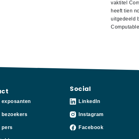
vaktitel Co
heeft tien n
uitgedeeld 
Computabl
Social
act
t exposanten
LinkedIn
 bezoekers
Instagram
 pers
Facebook