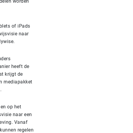
ddelen worden
blets of iPads
wijsvisie naar
dywise.
uders
nier heeft de
t krijgt de
en mediapakket
.
len op het
svisie naar een
eving. Vanaf
 kunnen regelen