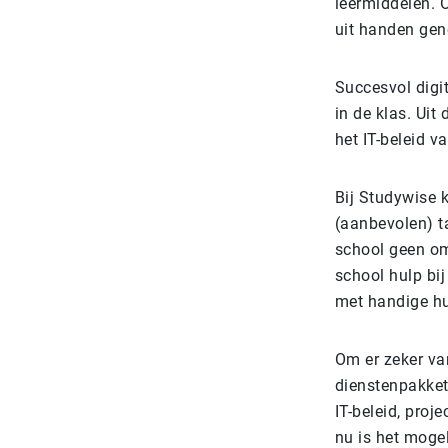
leermiddelen.
O
uit handen ge
Succesvo
l dig
in de klas. Uit
het IT-beleid v
Bij Studywise k
(aanbevolen) t
school geen omk
school hulp bi
met handige hu
Om er zeker van
dienstenpakket
IT-beleid, pro
nu is het moge