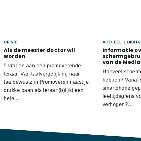
OPINIE
ACTUEEL
|
DIGIT
Als de meester doctor wil
Informatie o
worden
schermgebrui
van de Media
5 vragen aan een promoverende
Hoeveel scherm
leraar Van taalvergelijking naar
hebben? Vanaf w
taalbewustzijn Promoveren naast je
smartphone gep
drukke baan als leraar (b)lijkt een
leeftijdsgrens v
hele…
verhogen?…