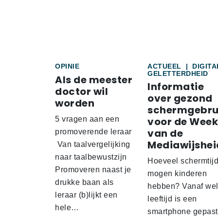
OPINIE
ACTUEEL
|
DIGITA
GELETTERDHEID
Als de meester
Informatie
doctor wil
over gezond
worden
schermgebru
5 vragen aan een
voor de Week
van de
promoverende leraar
Mediawijshei
Van taalvergelijking
naar taalbewustzijn
Hoeveel schermtij
Promoveren naast je
mogen kinderen
drukke baan als
hebben? Vanaf we
leraar (b)lijkt een
leeftijd is een
hele…
smartphone gepas