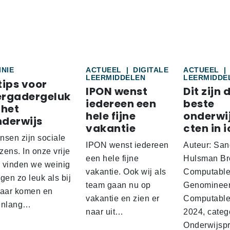
INIE
ACTUEEL
|
DIGITALE
ACTUEEL
|
LEERMIDDELEN
LEERMIDDE
tips voor
IPON wenst
Dit zijn 
ergadergeluk
iedereen een
beste
 het
hele fijne
onderwi
nderwijs
vakantie
cten in i
nsen zijn sociale
IPON wenst iedereen
Auteur: San
ens. In onze vrije
een hele fijne
Hulsman Br
d vinden we weinig
vakantie. Ook wij als
Computabl
gen zo leuk als bij
team gaan nu op
Genominee
kaar komen en
vakantie en zien er
Computable
enlang…
naar uit…
2024, categ
Onderwijspro