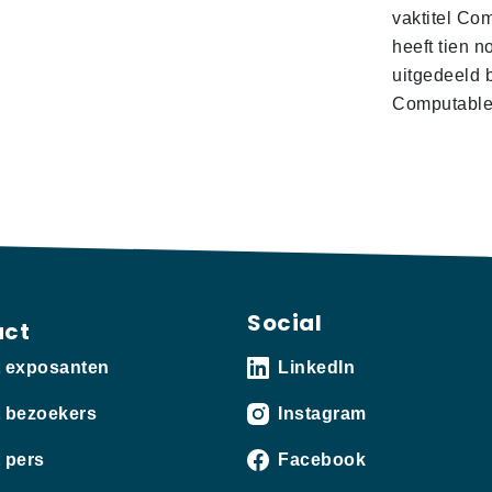
vaktitel Co
heeft tien n
uitgedeeld 
Computabl
Social
act
t exposanten
LinkedIn
 bezoekers
Instagram
 pers
Facebook