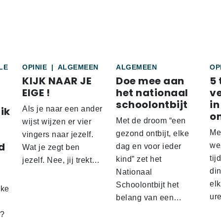
LE
OPINIE
|
ALGEMEEN
ALGEMEEN
OP
KIJK NAAR JE
Doe mee aan
5 
EIGE !
het nationaal
v
schoolontbijt
in
ik
Als je naar een ander
o
Met de droom “een
wijst wijzen er vier
Me
gezond ontbijt, elke
vingers naar jezelf.
d
wez
dag en voor ieder
Wat je zegt ben
tij
kind” zet het
jezelf. Nee, jij trekt…
d
din
Nationaal
el
Schoolontbijt het
lke
ur
belang van een…
t?