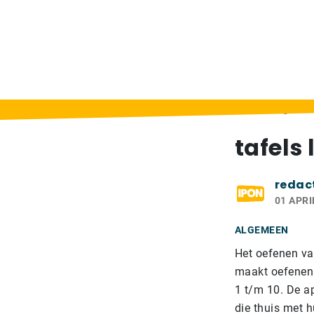
Home
>
Berichten
>
tafels leren met grati
tafels
redac
01 APRI
ALGEMEEN
Het oefenen van
maakt oefenen 
1 t/m 10. De ap
die thuis met h