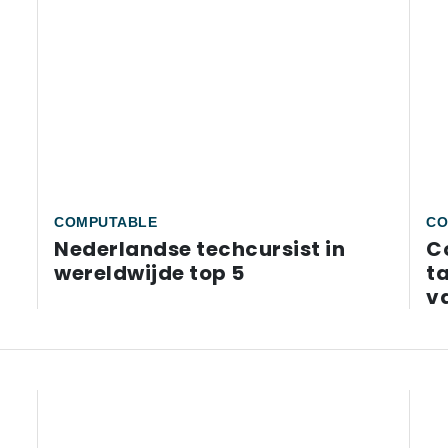
COMPUTABLE
CO
Nederlandse techcursist in
C
wereldwijde top 5
t
v