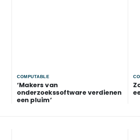
COMPUTABLE
CO
‘Makers van
Zo
onderzoekssoftware verdienen
e
een pluim’